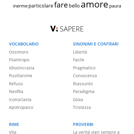
amore
fare
particolare
bello
inerme
paura
SAPERE
VOCABOLARIO
SINONIMI E CONTRARI
Ossimoro
Libertà
Filantropo
Facile
Idiosincrasia
Pragmatico
Pusillanime
Conoscenza
Refuso
Riassunto
Neofita
Paradigma
Iconoclasta
Gioia
Apotropaico
Tristezza
RIME
PROVERBI
Vita
La verità vien sempre a