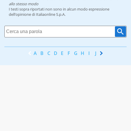
allo stesso modo
I testi sopra riportati non sono in alcun modo espressione
dell’opinione di Italiaonline S.p.A.
A
B
C
D
E
F
G
H
I
J
K
L
M
N