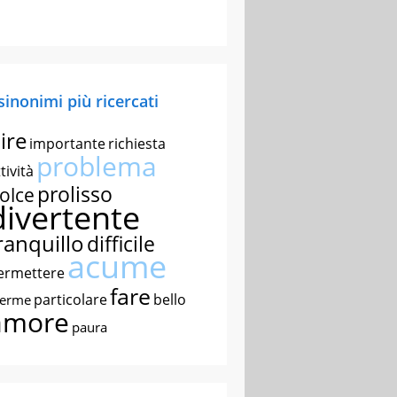
 sinonimi più ricercati
ire
importante
richiesta
problema
tività
prolisso
olce
divertente
ranquillo
difficile
acume
ermettere
fare
particolare
bello
nerme
amore
paura