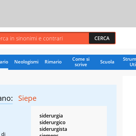
Come si
Strum
ario
Neologismi
Rimario
Scuola
scrive
Uti
ano:
Siepe
siderurgia
siderurgico
siderurgista
 di
siemens