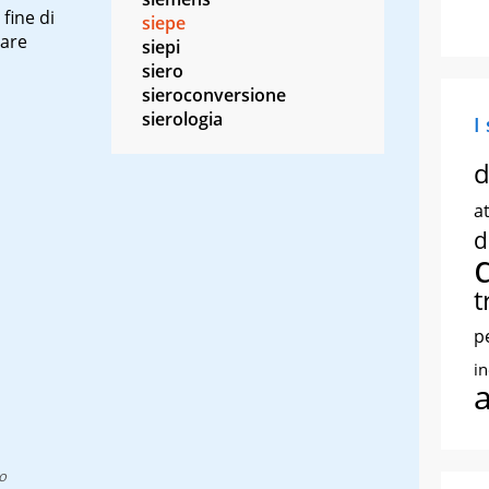
fine di
siepe
nare
siepi
siero
sieroconversione
sierologia
I
d
at
d
t
p
i
o