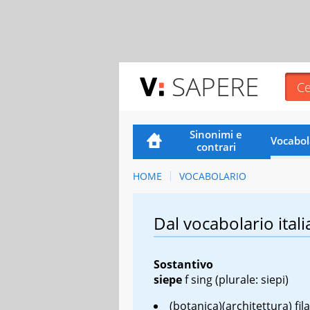
SAPERE
Sinonimi e
Vocabol
contrari
HOME
VOCABOLARIO
Dal vocabolario itali
Sostantivo
siepe
f sing
(plurale: siepi)
(botanica)(architettura) fila