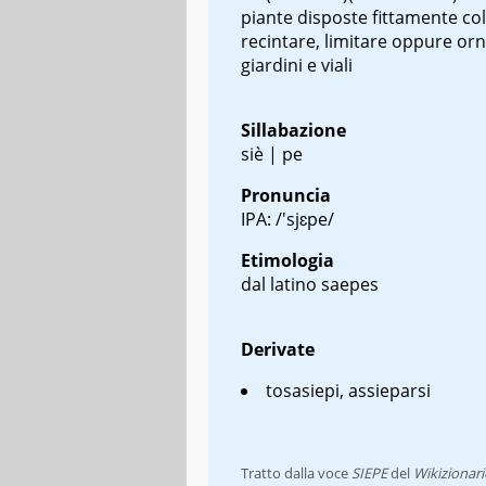
piante disposte fittamente col 
recintare, limitare oppure or
giardini e viali
Sillabazione
siè | pe
Pronuncia
IPA: /'sjɛpe/
Etimologia
dal latino
saepes
Derivate
tosasiepi, assieparsi
Tratto dalla voce
SIEPE
del
Wikizionari