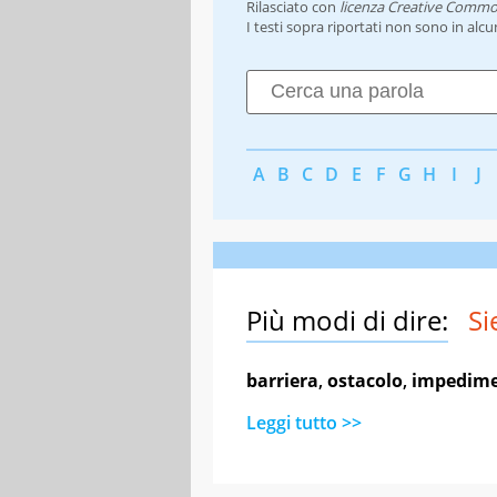
Rilasciato con
licenza Creative Commo
I testi sopra riportati non sono in alc
A
B
C
D
E
F
G
H
I
J
Più modi di dire:
Si
barriera
,
ostacolo
,
impedim
Leggi tutto >>