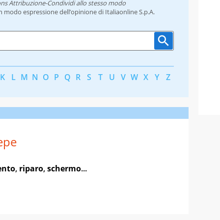
ns Attribuzione-Condividi allo stesso modo
un modo espressione dell’opinione di Italiaonline S.p.A.
K
L
M
N
O
P
Q
R
S
T
U
V
W
X
Y
Z
epe
ento
,
riparo
,
schermo
...