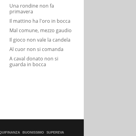
Una rondine non fa
primavera
Il mattino ha l'oro in bocca
Mal comune, mezzo gaudio
Il gioco non vale la candela
Al cuor non si comanda
A caval donato non si
guarda in bocca
QUIFINANZA
BUONISSIMO
SUPEREVA