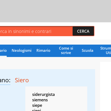
Come si
Strum
ario
Neologismi
Rimario
Scuola
scrive
Uti
ano:
Siero
siderurgista
siemens
siepe
siepi