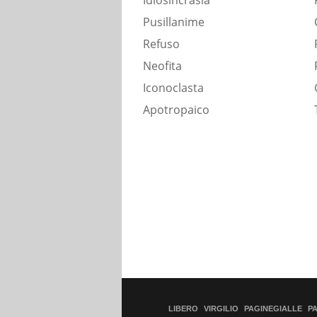
Idiosincrasia
Pusillanime
Refuso
Neofita
Iconoclasta
Apotropaico
LIBERO
VIRGILIO
PAGINEGIALLE
P