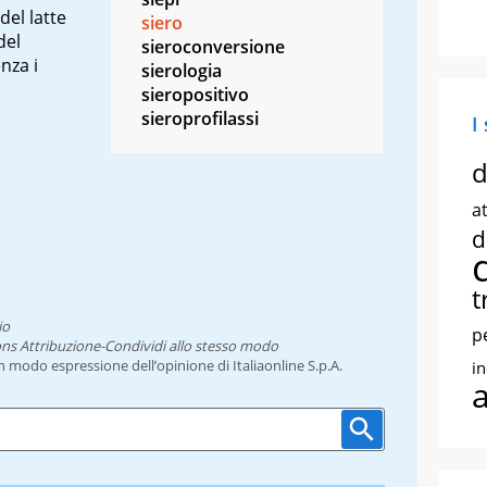
del latte
siero
del
sieroconversione
nza i
sierologia
sieropositivo
sieroprofilassi
I
d
at
d
t
io
p
ns Attribuzione-Condividi allo stesso modo
un modo espressione dell’opinione di Italiaonline S.p.A.
i