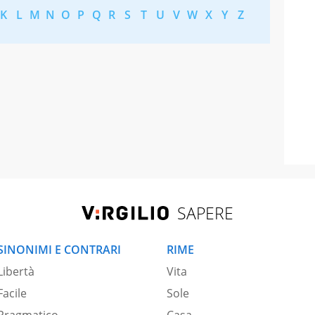
K
L
M
N
O
P
Q
R
S
T
U
V
W
X
Y
Z
SAPERE
SINONIMI E CONTRARI
RIME
Libertà
Vita
Facile
Sole