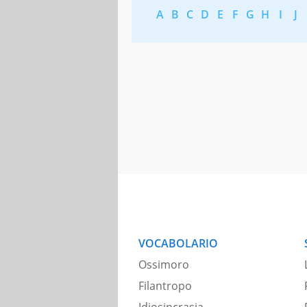
A
B
C
D
E
F
G
H
I
J
VOCABOLARIO
Ossimoro
Filantropo