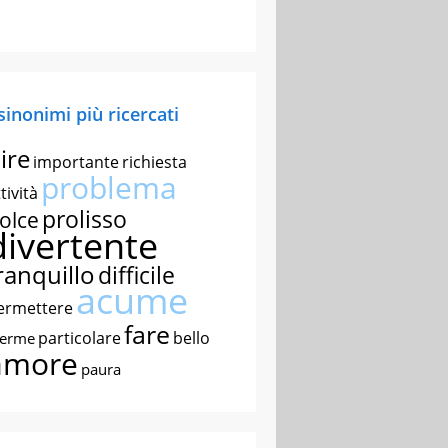
 sinonimi più ricercati
ire
importante
richiesta
problema
tività
prolisso
olce
divertente
ranquillo
difficile
acume
ermettere
fare
particolare
bello
nerme
amore
paura