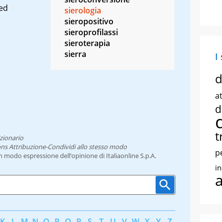
 ed
sierologia
sieropositivo
sieroprofilassi
sieroterapia
sierra
I
d
at
d
t
zionario
ns Attribuzione-Condividi allo stesso modo
p
un modo espressione dell’opinione di Italiaonline S.p.A.
i
K
L
M
N
O
P
Q
R
S
T
U
V
W
X
Y
Z