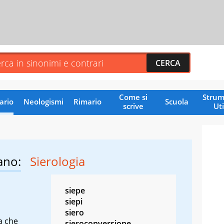
Come si
Strum
ario
Neologismi
Rimario
Scuola
scrive
Uti
ano:
Sierologia
siepe
siepi
siero
a che
sieroconversione