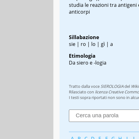
studia le reazioni tra antigeni
anticorpi
Sillabazione
sie | ro | lo | gì | a
Etimologia
Da siero e -logia
Tratto dalla voce
SIEROLOGIA
del
Wiki
Rilasciato con
licenza Creative Commo
I testi sopra riportati non sono in alc
A
B
C
D
E
F
G
H
I
J