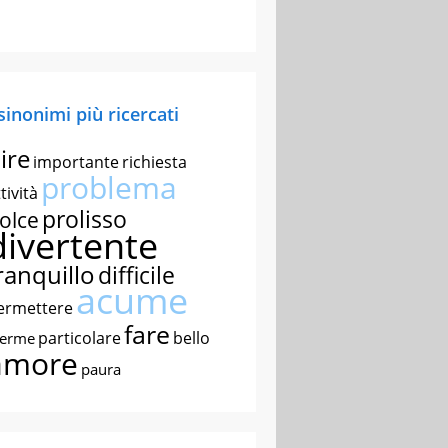
 sinonimi più ricercati
ire
importante
richiesta
problema
tività
prolisso
olce
divertente
ranquillo
difficile
acume
ermettere
fare
particolare
bello
nerme
amore
paura