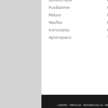
Idiosincrasia
Pusillanime
Refuso
Neofita
Iconoclasta
Apotropaico
LIBERO
VIRGILIO
PAGINEGIALLE
P