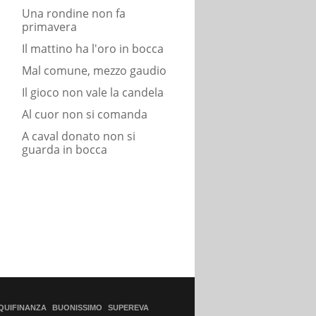
Una rondine non fa
primavera
Il mattino ha l'oro in bocca
Mal comune, mezzo gaudio
Il gioco non vale la candela
Al cuor non si comanda
A caval donato non si
guarda in bocca
QUIFINANZA
BUONISSIMO
SUPEREVA