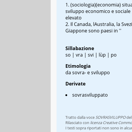
(sociologia)(economia) situ
sviluppo economico e sociale
elevato
Il Canada, l
Australia, la Svezi
Giappone sono paesi in ''
Sillabazione
so | vra | svi | lùp | po
Etimologia
da sovra- e sviluppo
Derivate
sovrasviluppato
Tratto dalla voce
SOVRASVILUPPO
de
Rilasciato con
licenza Creative Commo
I testi sopra riportati non sono in alc