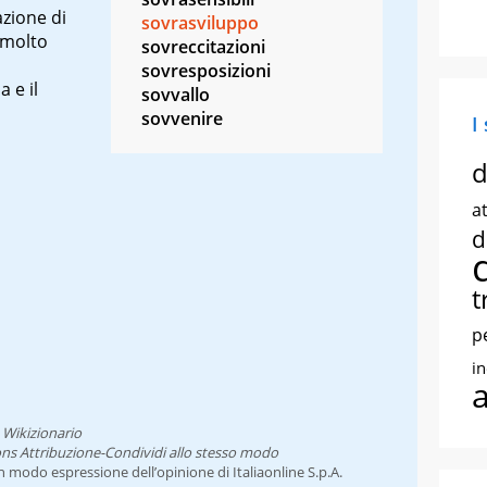
azione di
sovrasviluppo
 molto
sovreccitazioni
sovresposizioni
a e il
sovvallo
sovvenire
I
d
at
d
t
p
i
l
Wikizionario
ns Attribuzione-Condividi allo stesso modo
un modo espressione dell’opinione di Italiaonline S.p.A.