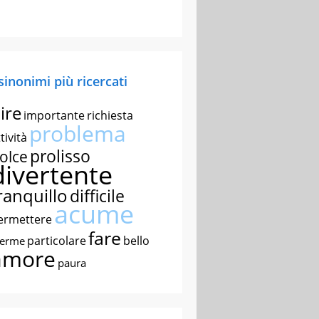
 sinonimi più ricercati
ire
importante
richiesta
problema
tività
prolisso
olce
divertente
ranquillo
difficile
acume
ermettere
fare
particolare
bello
nerme
amore
paura