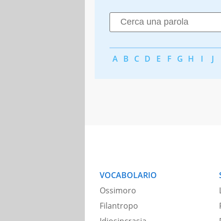
A
B
C
D
E
F
G
H
I
J
VOCABOLARIO
Ossimoro
Filantropo