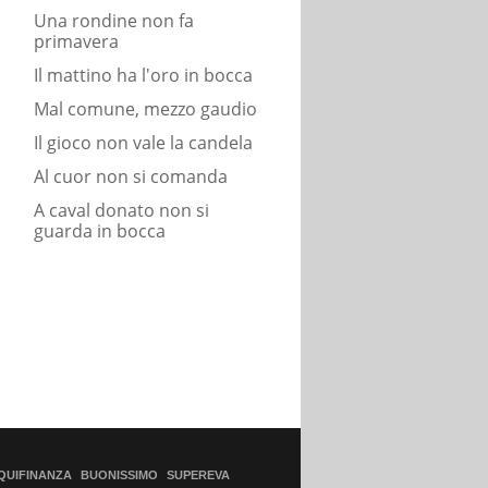
Una rondine non fa
primavera
Il mattino ha l'oro in bocca
Mal comune, mezzo gaudio
Il gioco non vale la candela
Al cuor non si comanda
A caval donato non si
guarda in bocca
QUIFINANZA
BUONISSIMO
SUPEREVA