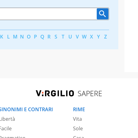
K
L
M
N
O
P
Q
R
S
T
U
V
W
X
Y
Z
SAPERE
SINONIMI E CONTRARI
RIME
Libertà
Vita
Facile
Sole