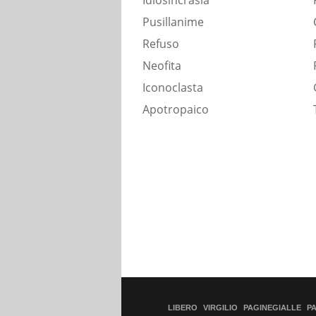
Idiosincrasia
Pusillanime
Refuso
Neofita
Iconoclasta
Apotropaico
LIBERO
VIRGILIO
PAGINEGIALLE
P