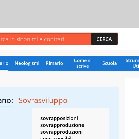
Come si
Strum
ario
Neologismi
Rimario
Scuola
scrive
Uti
ano:
Sovrasviluppo
sovrapposizioni
sovrapproduzione
sovrapproduzioni
sovrasensibili