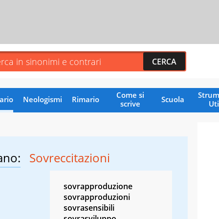
Come si
Strum
ario
Neologismi
Rimario
Scuola
scrive
Uti
ano:
Sovreccitazioni
sovrapproduzione
sovrapproduzioni
sovrasensibili
sovrasviluppo