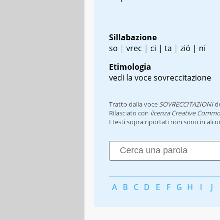
Sillabazione
so | vrec | ci | ta | zió | ni
Etimologia
vedi la voce sovreccitazione
Tratto dalla voce
SOVRECCITAZIONI
d
Rilasciato con
licenza Creative Commo
I testi sopra riportati non sono in alc
A
B
C
D
E
F
G
H
I
J