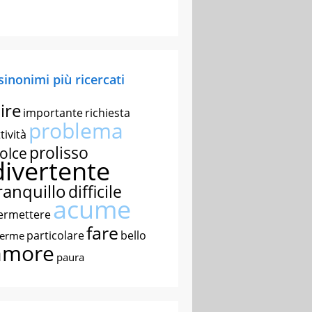
 sinonimi più ricercati
ire
importante
richiesta
problema
tività
prolisso
olce
divertente
ranquillo
difficile
acume
ermettere
fare
particolare
bello
nerme
amore
paura