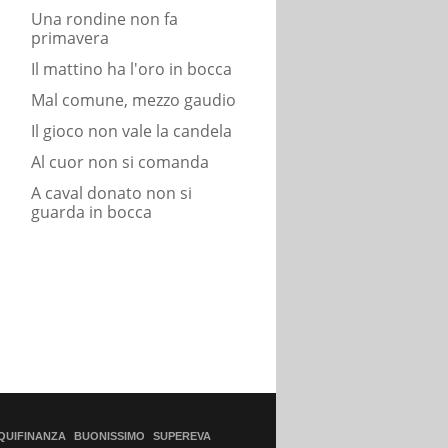
Una rondine non fa
primavera
Il mattino ha l'oro in bocca
Mal comune, mezzo gaudio
Il gioco non vale la candela
Al cuor non si comanda
A caval donato non si
guarda in bocca
QUIFINANZA
BUONISSIMO
SUPEREVA