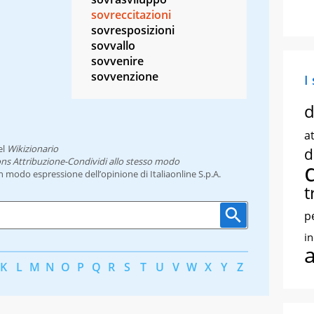
sovreccitazioni
sovresposizioni
sovvallo
sovvenire
sovvenzione
I
d
at
el
Wikizionario
d
ns Attribuzione-Condividi allo stesso modo
un modo espressione dell’opinione di Italiaonline S.p.A.
t
p
i
K
L
M
N
O
P
Q
R
S
T
U
V
W
X
Y
Z