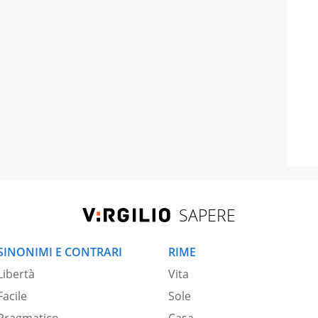
SAPERE
SINONIMI E CONTRARI
RIME
Libertà
Vita
Facile
Sole