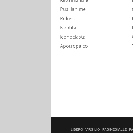
Idiosincrasia
Pusillanime
Refuso
Neofita
Iconoclasta
Apotropaico
LIBERO
VIRGILIO
PAGINEGIALLE
P