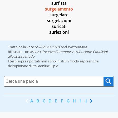
surfista
surgelamento
surgelare
surgelazioni
suricati
suriezioni
Tratto dalla voce
SURGELAMENTO
del
Wikizionario
Rilasciato con
licenza Creative Commons Attribuzione-Condividi
allo stesso modo
I testi sopra riportati non sono in alcun modo espressione
dell’opinione di Italiaonline S.p.A.
A
B
C
D
E
F
G
H
I
J
K
L
M
N