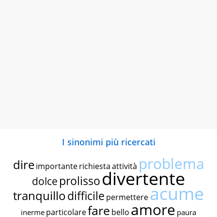
I sinonimi più ricercati
problema
dire
importante
richiesta
attività
divertente
prolisso
dolce
acume
tranquillo
difficile
permettere
amore
fare
particolare
bello
inerme
paura