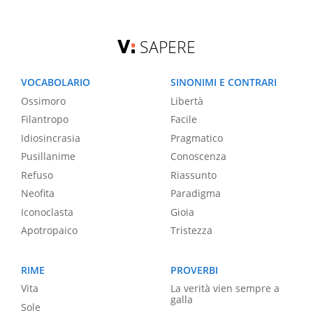
SAPERE
VOCABOLARIO
SINONIMI E CONTRARI
Ossimoro
Libertà
Filantropo
Facile
Idiosincrasia
Pragmatico
Pusillanime
Conoscenza
Refuso
Riassunto
Neofita
Paradigma
Iconoclasta
Gioia
Apotropaico
Tristezza
RIME
PROVERBI
Vita
La verità vien sempre a
galla
Sole