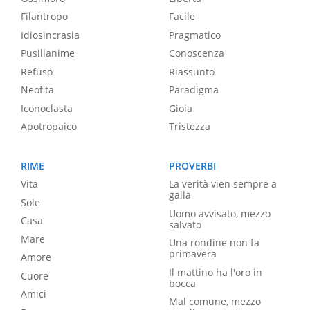
Filantropo
Facile
Idiosincrasia
Pragmatico
Pusillanime
Conoscenza
Refuso
Riassunto
Neofita
Paradigma
Iconoclasta
Gioia
Apotropaico
Tristezza
RIME
PROVERBI
Vita
La verità vien sempre a
galla
Sole
Uomo avvisato, mezzo
Casa
salvato
Mare
Una rondine non fa
primavera
Amore
Il mattino ha l'oro in
Cuore
bocca
Amici
Mal comune, mezzo