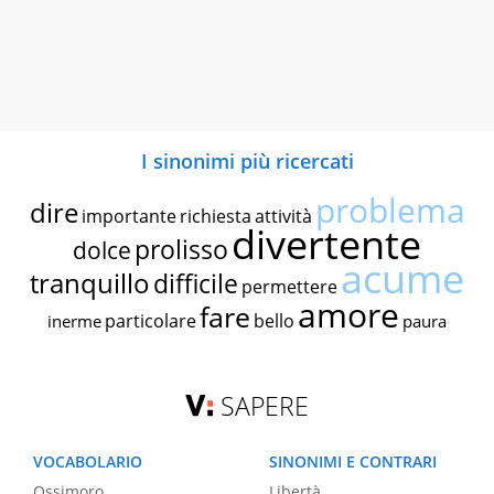
I sinonimi più ricercati
problema
dire
importante
richiesta
attività
divertente
prolisso
dolce
acume
tranquillo
difficile
permettere
amore
fare
particolare
bello
inerme
paura
SAPERE
VOCABOLARIO
SINONIMI E CONTRARI
Ossimoro
Libertà