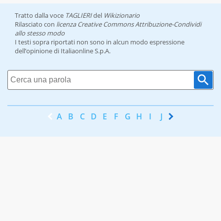
Tratto dalla voce
TAGLIERI
del
Wikizionario
Rilasciato con
licenza Creative Commons Attribuzione-Condividi
allo stesso modo
I testi sopra riportati non sono in alcun modo espressione
dell’opinione di Italiaonline S.p.A.
A
B
C
D
E
F
G
H
I
J
K
L
M
N