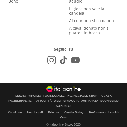
Bene
gaudio
Il gioco non vale la
candela
Al cuor non si comanda
A caval donato non si
guarda in bocca
Seguici su
LIBERO
VIRGILIO
PAGINEGIALLE
PAGINEGIALLE SHOP
PGCASA
PAGINEBIANCHE
TUTTOCITTÀ
DILEI
SIVIAGGIA
QUIFINANZA
BUONISSIMO
SUPEREVA
Chi siamo
Note Legali
Privacy
Cookie Policy
Preferenze sui cookie
Aiuto
© Italiaonline S.p.A. 2026