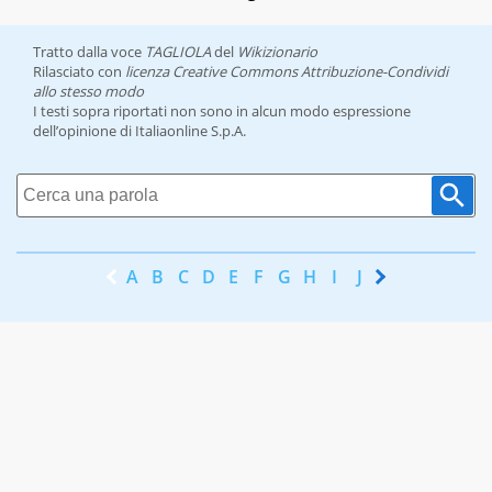
Tratto dalla voce
TAGLIOLA
del
Wikizionario
Rilasciato con
licenza Creative Commons Attribuzione-Condividi
allo stesso modo
I testi sopra riportati non sono in alcun modo espressione
dell’opinione di Italiaonline S.p.A.
A
B
C
D
E
F
G
H
I
J
K
L
M
N