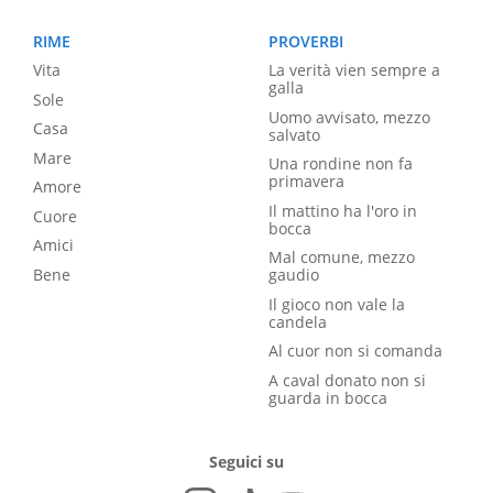
RIME
PROVERBI
Vita
La verità vien sempre a
galla
Sole
Uomo avvisato, mezzo
Casa
salvato
Mare
Una rondine non fa
primavera
Amore
Il mattino ha l'oro in
Cuore
bocca
Amici
Mal comune, mezzo
Bene
gaudio
Il gioco non vale la
candela
Al cuor non si comanda
A caval donato non si
guarda in bocca
Seguici su