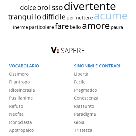
divertente
prolisso
dolce
acume
tranquillo
difficile
permettere
amore
fare
particolare
bello
inerme
paura
SAPERE
VOCABOLARIO
SINONIMI E CONTRARI
Ossimoro
Libertà
Filantropo
Facile
Idiosincrasia
Pragmatico
Pusillanime
Conoscenza
Refuso
Riassunto
Neofita
Paradigma
Iconoclasta
Gioia
Apotropaico
Tristezza