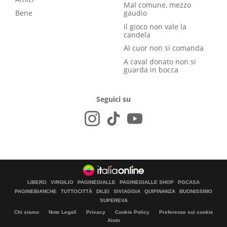
Mal comune, mezzo
Bene
gaudio
Il gioco non vale la
candela
Al cuor non si comanda
A caval donato non si
guarda in bocca
Seguici su
LIBERO
VIRGILIO
PAGINEGIALLE
PAGINEGIALLE SHOP
PGCASA
PAGINEBIANCHE
TUTTOCITTÀ
DILEI
SIVIAGGIA
QUIFINANZA
BUONISSIMO
SUPEREVA
Chi siamo
Note Legali
Privacy
Cookie Policy
Preferenze sui cookie
Aiuto