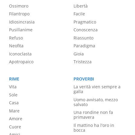
Ossimoro
Libertà
Filantropo
Facile
Idiosincrasia
Pragmatico
Pusillanime
Conoscenza
Refuso
Riassunto
Neofita
Paradigma
Iconoclasta
Gioia
Apotropaico
Tristezza
RIME
PROVERBI
Vita
La verità vien sempre a
galla
Sole
Uomo avvisato, mezzo
Casa
salvato
Mare
Una rondine non fa
primavera
Amore
Il mattino ha l'oro in
Cuore
bocca
Amici