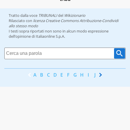
Tratto dalla voce
TRIBUNALI
del
Wikizionario
Rilasciato con
licenza Creative Commons Attribuzione-Condividi
allo stesso modo
I testi sopra riportati non sono in alcun modo espressione
dell’opinione di Italiaonline S.p.A.
A
B
C
D
E
F
G
H
I
J
K
L
M
N