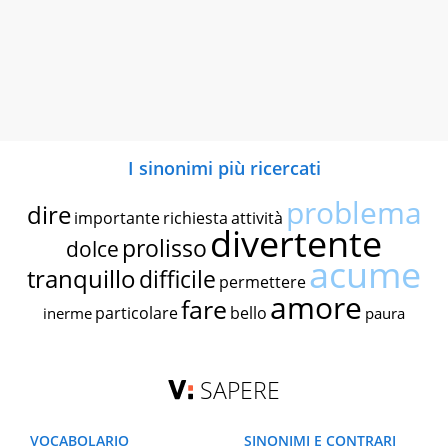
I sinonimi più ricercati
problema
dire
importante
richiesta
attività
divertente
prolisso
dolce
acume
tranquillo
difficile
permettere
amore
fare
particolare
bello
inerme
paura
SAPERE
VOCABOLARIO
SINONIMI E CONTRARI