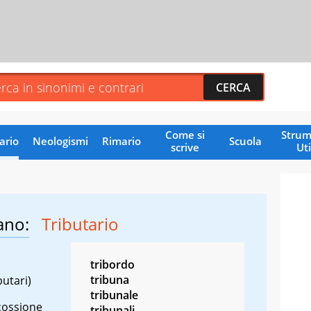
Come si
Strum
ario
Neologismi
Rimario
Scuola
scrive
Uti
ano:
Tributario
tribordo
tribuna
butari)
tribunale
scossione
tribunali