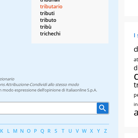
tributario
tributi
tributo
tribù
trichechi
I
d
at
d
zionario
t
ns Attribuzione-Condividi allo stesso modo
un modo espressione dell’opinione di Italiaonline S.p.A.
p
i
K
L
M
N
O
P
Q
R
S
T
U
V
W
X
Y
Z