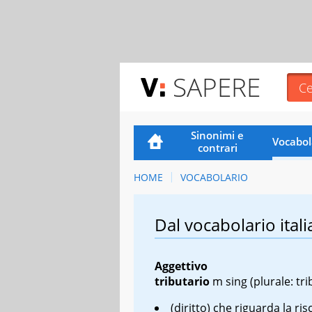
SAPERE
Sinonimi e
Vocabol
contrari
HOME
VOCABOLARIO
Dal vocabolario itali
Aggettivo
tributario
m
sing
(plurale: tri
(diritto) che riguarda la ri