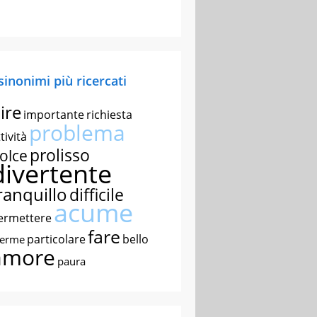
 sinonimi più ricercati
ire
importante
richiesta
problema
tività
prolisso
olce
divertente
ranquillo
difficile
acume
ermettere
fare
particolare
bello
nerme
amore
paura