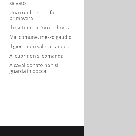
salvato
Una rondine non fa
primavera
Il mattino ha l'oro in bocca
Mal comune, mezzo gaudio
Il gioco non vale la candela
Al cuor non si comanda
A caval donato non si
guarda in bocca