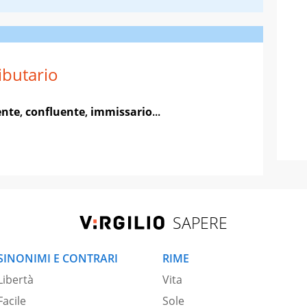
ibutario
ente
,
confluente
,
immissario
...
SAPERE
SINONIMI E CONTRARI
RIME
Libertà
Vita
Facile
Sole