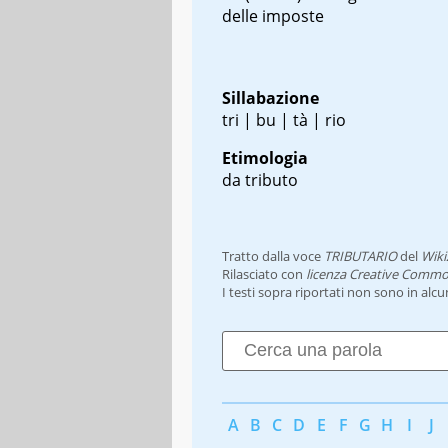
delle imposte
Sillabazione
tri | bu | tà | rio
Etimologia
da tributo
Tratto dalla voce
TRIBUTARIO
del
Wiki
Rilasciato con
licenza Creative Commo
I testi sopra riportati non sono in alc
A
B
C
D
E
F
G
H
I
J