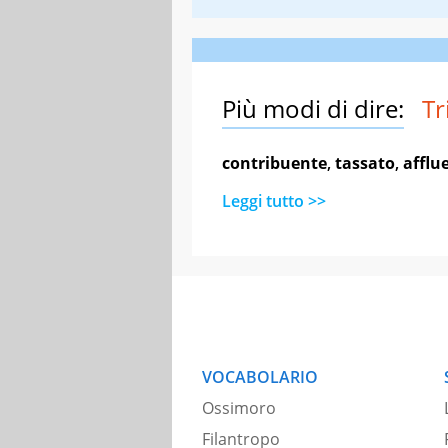
Più modi di dire:
Tr
contribuente
,
tassato
,
afflu
Leggi tutto >>
VOCABOLARIO
Ossimoro
Filantropo