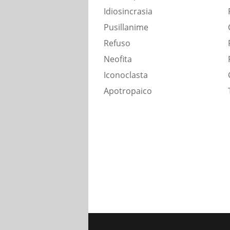
Idiosincrasia
Pusillanime
Refuso
Neofita
Iconoclasta
Apotropaico