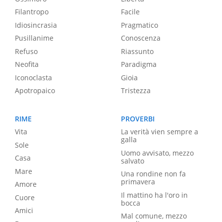
Filantropo
Facile
Idiosincrasia
Pragmatico
Pusillanime
Conoscenza
Refuso
Riassunto
Neofita
Paradigma
Iconoclasta
Gioia
Apotropaico
Tristezza
RIME
PROVERBI
Vita
La verità vien sempre a
galla
Sole
Uomo avvisato, mezzo
Casa
salvato
Mare
Una rondine non fa
primavera
Amore
Il mattino ha l'oro in
Cuore
bocca
Amici
Mal comune, mezzo