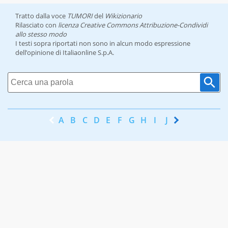
Tratto dalla voce
TUMORI
del
Wikizionario
Rilasciato con
licenza Creative Commons Attribuzione-Condividi
allo stesso modo
I testi sopra riportati non sono in alcun modo espressione
dell’opinione di Italiaonline S.p.A.
A
B
C
D
E
F
G
H
I
J
K
L
M
N