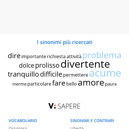
I sinonimi più ricercati
problema
dire
importante
richiesta
attività
divertente
prolisso
dolce
acume
tranquillo
difficile
permettere
amore
fare
particolare
bello
inerme
paura
SAPERE
VOCABOLARIO
SINONIMI E CONTRARI
Ossimoro
Libertà