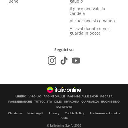
Bene
gaudio
Il gioco non vale la
candela
Al cuor non si comanda
A caval donato non si
guarda in bocca
Seguici su
LIBERO
VIRGILIO
PAGINEGIALLE
PAGINEGIALLE SHOP
PGCASA
PAGINEBIANCHE
TUTTOCITTÀ
DILEI
SIVIAGGIA
QUIFINANZA
BUONISSIMO
SUPEREVA
Chi siamo
Note Legali
Privacy
Cookie Policy
Preferenze sui cookie
Aiuto
© Italiaonline S.p.A. 2026