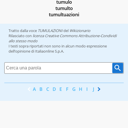
tumulo
tumulto
tumultuazioni
Tratto dalla voce
TUMULAZIONI
del
Wikizionario
Rilasciato con
licenza Creative Commons Attribuzione-Condividi
allo stesso modo
I testi sopra riportati non sono in alcun modo espressione
dell’opinione di Italiaonline S.p.A.
A
B
C
D
E
F
G
H
I
J
K
L
M
N