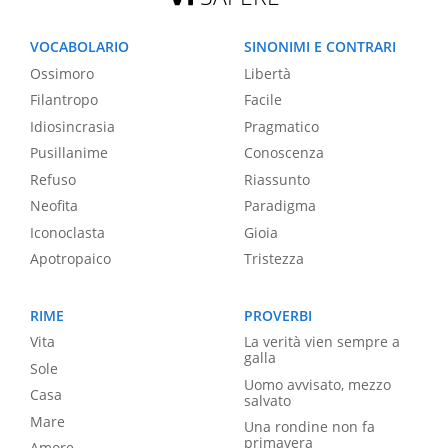
VOCABOLARIO
SINONIMI E CONTRARI
Ossimoro
Libertà
Filantropo
Facile
Idiosincrasia
Pragmatico
Pusillanime
Conoscenza
Refuso
Riassunto
Neofita
Paradigma
Iconoclasta
Gioia
Apotropaico
Tristezza
RIME
PROVERBI
Vita
La verità vien sempre a
galla
Sole
Uomo avvisato, mezzo
Casa
salvato
Mare
Una rondine non fa
primavera
Amore