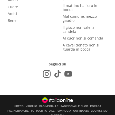
Il mattino ha l'oro in
Cuore
bocca
Amici
Mal comune, mezzo
Bene
gaudio
Il gioco non vale la
candela
Al cuor non si comanda
A caval donato non si
guarda in bocca
Seguici su
LIBERO
VIRGILIO
PAGINEGIALLE
PAGINEGIALLE SHOP
PGCASA
PAGINEBIANCHE
TUTTOCITTÀ
DILEI
SIVIAGGIA
QUIFINANZA
BUONISSIMO