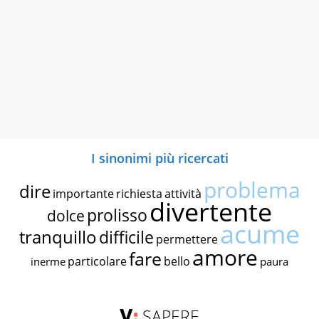
I sinonimi più ricercati
problema
dire
importante
richiesta
attività
divertente
prolisso
dolce
acume
tranquillo
difficile
permettere
amore
fare
particolare
bello
inerme
paura
SAPERE