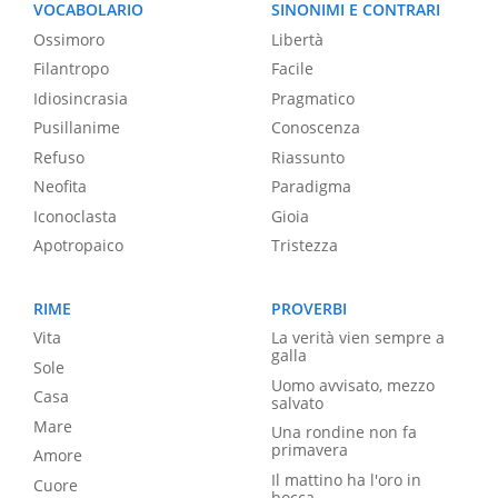
VOCABOLARIO
SINONIMI E CONTRARI
Ossimoro
Libertà
Filantropo
Facile
Idiosincrasia
Pragmatico
Pusillanime
Conoscenza
Refuso
Riassunto
Neofita
Paradigma
Iconoclasta
Gioia
Apotropaico
Tristezza
RIME
PROVERBI
Vita
La verità vien sempre a
galla
Sole
Uomo avvisato, mezzo
Casa
salvato
Mare
Una rondine non fa
primavera
Amore
Il mattino ha l'oro in
Cuore
bocca