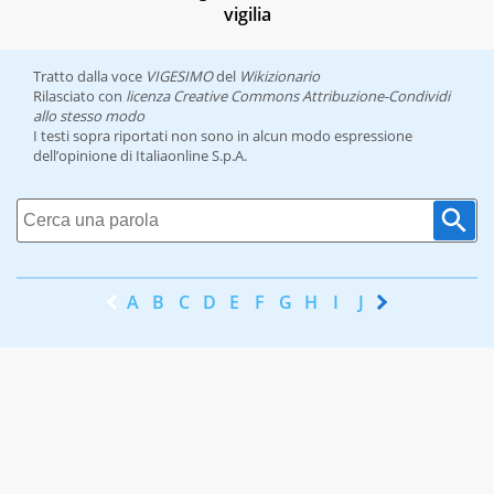
vigilia
Tratto dalla voce
VIGESIMO
del
Wikizionario
Rilasciato con
licenza Creative Commons Attribuzione-Condividi
allo stesso modo
I testi sopra riportati non sono in alcun modo espressione
dell’opinione di Italiaonline S.p.A.
A
B
C
D
E
F
G
H
I
J
K
L
M
N