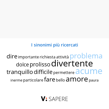
I sinonimi più ricercati
problema
dire
importante
richiesta
attività
divertente
prolisso
dolce
acume
tranquillo
difficile
permettere
amore
fare
particolare
bello
inerme
paura
SAPERE