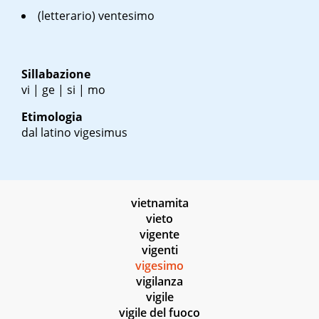
(letterario) ventesimo
Sillabazione
vi | ge | si | mo
Etimologia
dal latino
vigesimus
vietnamita
vieto
vigente
vigenti
vigesimo
vigilanza
vigile
vigile del fuoco