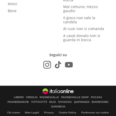
Amici
Mal comune, mezzo
Bene
gaudio
Il gioco non vale la
candela
Al cuor non si comanda
A caval donato non si
guarda in bocca
Seguici su
LIBERO
VIRGILIO
PAGINEGIALLE
PAGINEGIALLE SHOP
PGCASA
PAGINEBIANCHE
TUTTOCITTÀ
DILEI
SIVIAGGIA
QUIFINANZA
BUONISSIMO
SUPEREVA
Chi siamo
Note Legali
Privacy
Cookie Policy
Preferenze sui cookie