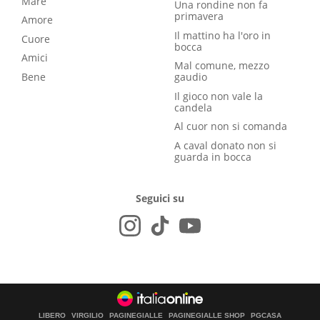
Mare
Una rondine non fa
primavera
Amore
Il mattino ha l'oro in
Cuore
bocca
Amici
Mal comune, mezzo
Bene
gaudio
Il gioco non vale la
candela
Al cuor non si comanda
A caval donato non si
guarda in bocca
Seguici su
LIBERO
VIRGILIO
PAGINEGIALLE
PAGINEGIALLE SHOP
PGCASA