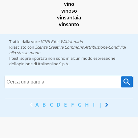
vino
vinoso
vinsantaia
vinsanto
Tratto dalla voce
VINILE
del
Wikizionario
Rilasciato con
licenza Creative Commons Attribuzione-Condividi
allo stesso modo
I testi sopra riportati non sono in alcun modo espressione
dell’opinione di Italiaonline S.p.A.
A
B
C
D
E
F
G
H
I
J
K
L
M
N