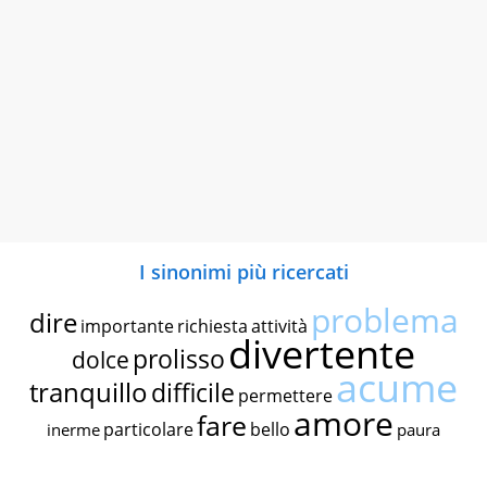
I sinonimi più ricercati
problema
dire
importante
richiesta
attività
divertente
prolisso
dolce
acume
tranquillo
difficile
permettere
amore
fare
particolare
bello
inerme
paura