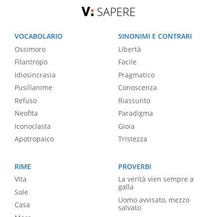
SAPERE
VOCABOLARIO
SINONIMI E CONTRARI
Ossimoro
Libertà
Filantropo
Facile
Idiosincrasia
Pragmatico
Pusillanime
Conoscenza
Refuso
Riassunto
Neofita
Paradigma
Iconoclasta
Gioia
Apotropaico
Tristezza
RIME
PROVERBI
Vita
La verità vien sempre a
galla
Sole
Uomo avvisato, mezzo
Casa
salvato