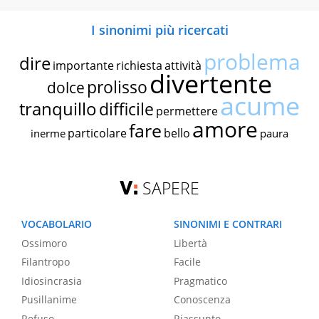
I sinonimi più ricercati
problema
dire
importante
richiesta
attività
divertente
prolisso
dolce
acume
tranquillo
difficile
permettere
amore
fare
particolare
bello
inerme
paura
SAPERE
VOCABOLARIO
SINONIMI E CONTRARI
Ossimoro
Libertà
Filantropo
Facile
Idiosincrasia
Pragmatico
Pusillanime
Conoscenza
Refuso
Riassunto