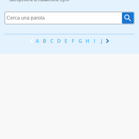
A
B
C
D
E
F
G
H
I
J
K
L
M
N