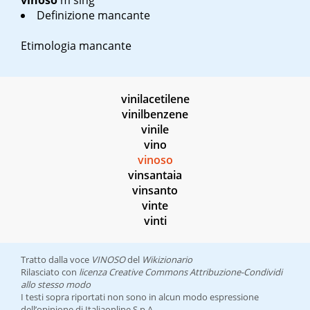
vinoso
m sing
Definizione mancante
Etimologia mancante
vinilacetilene
vinilbenzene
vinile
vino
vinoso
vinsantaia
vinsanto
vinte
vinti
Tratto dalla voce
VINOSO
del
Wikizionario
Rilasciato con
licenza Creative Commons Attribuzione-Condividi
allo stesso modo
I testi sopra riportati non sono in alcun modo espressione
dell’opinione di Italiaonline S.p.A.