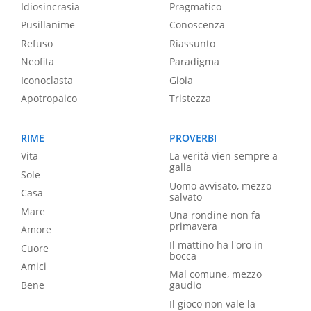
Idiosincrasia
Pragmatico
Pusillanime
Conoscenza
Refuso
Riassunto
Neofita
Paradigma
Iconoclasta
Gioia
Apotropaico
Tristezza
RIME
PROVERBI
Vita
La verità vien sempre a
galla
Sole
Uomo avvisato, mezzo
Casa
salvato
Mare
Una rondine non fa
primavera
Amore
Il mattino ha l'oro in
Cuore
bocca
Amici
Mal comune, mezzo
Bene
gaudio
Il gioco non vale la