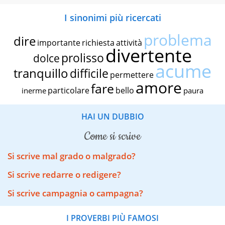
I sinonimi più ricercati
problema
dire
importante
richiesta
attività
divertente
prolisso
dolce
acume
tranquillo
difficile
permettere
amore
fare
particolare
bello
inerme
paura
HAI UN DUBBIO
come si scrive
Si scrive mal grado o malgrado?
Si scrive redarre o redigere?
Si scrive campagnia o campagna?
I PROVERBI PIÙ FAMOSI