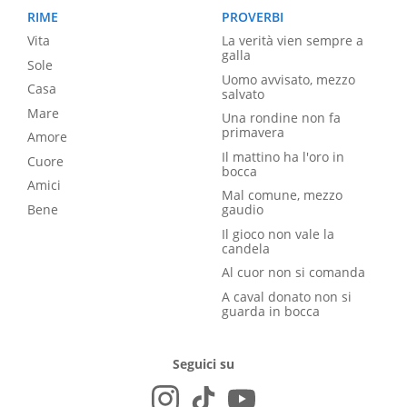
RIME
PROVERBI
Vita
La verità vien sempre a
galla
Sole
Uomo avvisato, mezzo
Casa
salvato
Mare
Una rondine non fa
primavera
Amore
Il mattino ha l'oro in
Cuore
bocca
Amici
Mal comune, mezzo
Bene
gaudio
Il gioco non vale la
candela
Al cuor non si comanda
A caval donato non si
guarda in bocca
Seguici su