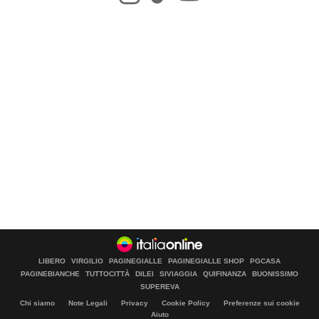
LIBERO
VIRGILIO
PAGINEGIALLE
PAGINEGIALLE SHOP
PGCASA
PAGINEBIANCHE
TUTTOCITTÀ
DILEI
SIVIAGGIA
QUIFINANZA
BUONISSIMO
SUPEREVA
Chi siamo
Note Legali
Privacy
Cookie Policy
Preferenze sui cookie
Aiuto