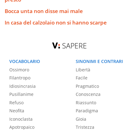
Bocca unta non disse mai male
In casa del calzolaio non si hanno scarpe
SAPERE
VOCABOLARIO
SINONIMI E CONTRARI
Ossimoro
Libertà
Filantropo
Facile
Idiosincrasia
Pragmatico
Pusillanime
Conoscenza
Refuso
Riassunto
Neofita
Paradigma
Iconoclasta
Gioia
Apotropaico
Tristezza