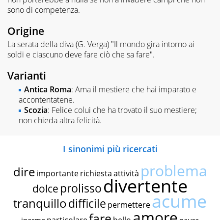
sono di competenza.
Origine
La serata della diva (G. Verga) "Il mondo gira intorno ai
soldi e ciascuno deve fare ciò che sa fare".
Varianti
Antica Roma
: Ama il mestiere che hai imparato e
accontentatene.
Scozia
: Felice colui che ha trovato il suo mestiere;
non chieda altra felicità.
I sinonimi più ricercati
problema
dire
importante
richiesta
attività
divertente
prolisso
dolce
acume
tranquillo
difficile
permettere
amore
fare
particolare
bello
inerme
paura