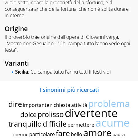
vuole sottolineare la precarietà della sfortuna, e di
conseguenza anche della fortuna, che non è solita durare
in eterno.
Origine
Il proverbio trae origine dall'opera di Giovanni verga,
"Mastro don Gesualdo": “Chi campa tutto l’anno vede ogni
festa”.
Varianti
Sicilia
: Cu campa tuttu l'annu tutti li festi vidi
I sinonimi più ricercati
problema
dire
importante
richiesta
attività
divertente
prolisso
dolce
acume
tranquillo
difficile
permettere
amore
fare
particolare
bello
inerme
paura