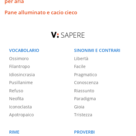
per aria
Pane alluminato e cacio cieco
SAPERE
VOCABOLARIO
SINONIMI E CONTRARI
Ossimoro
Libertà
Filantropo
Facile
Idiosincrasia
Pragmatico
Pusillanime
Conoscenza
Refuso
Riassunto
Neofita
Paradigma
Iconoclasta
Gioia
Apotropaico
Tristezza
RIME
PROVERBI