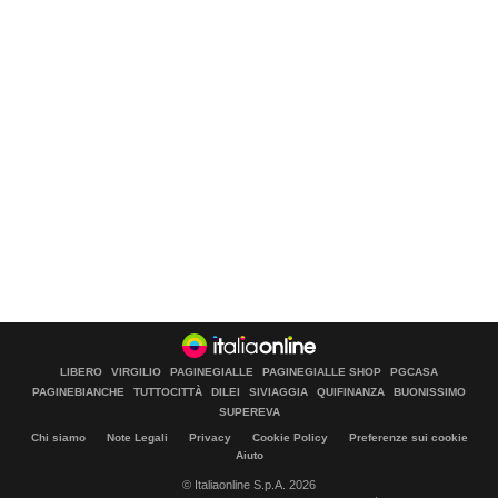
LIBERO
VIRGILIO
PAGINEGIALLE
PAGINEGIALLE SHOP
PGCASA
PAGINEBIANCHE
TUTTOCITTÀ
DILEI
SIVIAGGIA
QUIFINANZA
BUONISSIMO
SUPEREVA
Chi siamo
Note Legali
Privacy
Cookie Policy
Preferenze sui cookie
Aiuto
© Italiaonline S.p.A. 2026