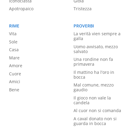
Iconoclasta
Gioia
Apotropaico
Tristezza
RIME
PROVERBI
Vita
La verità vien sempre a
galla
Sole
Uomo avvisato, mezzo
Casa
salvato
Mare
Una rondine non fa
primavera
Amore
Il mattino ha l'oro in
Cuore
bocca
Amici
Mal comune, mezzo
Bene
gaudio
Il gioco non vale la
candela
Al cuor non si comanda
A caval donato non si
guarda in bocca