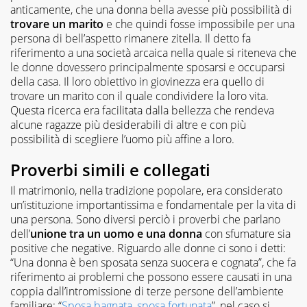
anticamente, che una donna bella avesse più possibilità di
trovare un marito
e che quindi fosse impossibile per una
persona di bell’aspetto rimanere zitella. Il detto fa
riferimento a una società arcaica nella quale si riteneva che
le donne dovessero principalmente sposarsi e occuparsi
della casa. Il loro obiettivo in giovinezza era quello di
trovare un marito con il quale condividere la loro vita.
Questa ricerca era facilitata dalla bellezza che rendeva
alcune ragazze più desiderabili di altre e con più
possibilità di scegliere l’uomo più affine a loro.
Proverbi simili e collegati
Il matrimonio, nella tradizione popolare, era considerato
un’istituzione importantissima e fondamentale per la vita di
una persona. Sono diversi perciò i proverbi che parlano
dell’
unione tra un uomo e una donna
con sfumature sia
positive che negative. Riguardo alle donne ci sono i detti:
“Una donna è ben sposata senza suocera e cognata”, che fa
riferimento ai problemi che possono essere causati in una
coppia dall’intromissione di terze persone dell’ambiente
familiare; “
Sposa bagnata, sposa fortunata
”, nel caso si