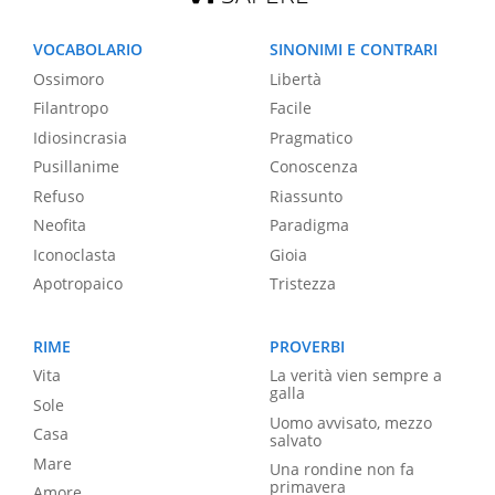
VOCABOLARIO
SINONIMI E CONTRARI
Ossimoro
Libertà
Filantropo
Facile
Idiosincrasia
Pragmatico
Pusillanime
Conoscenza
Refuso
Riassunto
Neofita
Paradigma
Iconoclasta
Gioia
Apotropaico
Tristezza
RIME
PROVERBI
Vita
La verità vien sempre a
galla
Sole
Uomo avvisato, mezzo
Casa
salvato
Mare
Una rondine non fa
primavera
Amore