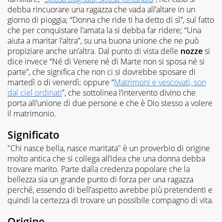
debba rincuorare una ragazza che vada all’altare in un
giorno di pioggia; “Donna che ride ti ha detto di sì”, sul fatto
che per conquistare l’amata la si debba far ridere; “Una
aiuta a maritar l’altra”, su una buona unione che ne può
propiziare anche un’altra. Dal punto di vista delle
nozze
si
dice invece “Né di Venere né di Marte non si sposa né si
parte”, che significa che non ci si dovrebbe sposare di
martedì o di venerdì; oppure “
Matrimoni e vescovati, son
dal ciel ordinati
”, che sottolinea l’intervento divino che
porta all’unione di due persone e che è Dio stesso a volere
il matrimonio.
Significato
"Chi nasce bella, nasce maritata" è un proverbio di origine
molto antica che si collega all’idea che una donna debba
trovare marito. Parte dalla credenza popolare che la
bellezza sia un grande punto di forza per una ragazza
perché, essendo di bell’aspetto avrebbe più pretendenti e
quindi la certezza di trovare un possibile compagno di vita.
Origine