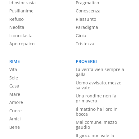
Idiosincrasia
Pragmatico
Pusillanime
Conoscenza
Refuso
Riassunto
Neofita
Paradigma
Iconoclasta
Gioia
Apotropaico
Tristezza
RIME
PROVERBI
Vita
La verità vien sempre a
galla
Sole
Uomo avvisato, mezzo
Casa
salvato
Mare
Una rondine non fa
primavera
Amore
Il mattino ha l'oro in
Cuore
bocca
Amici
Mal comune, mezzo
Bene
gaudio
Il gioco non vale la