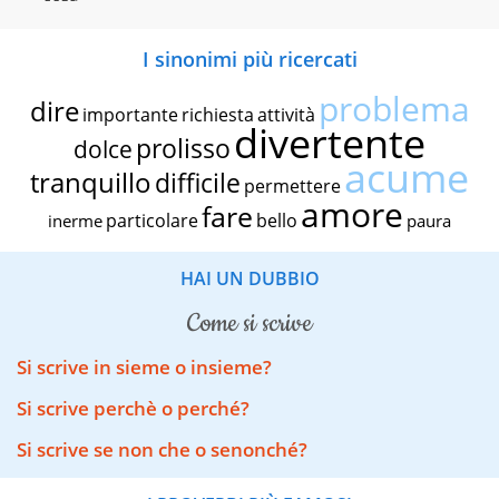
I sinonimi più ricercati
problema
dire
importante
richiesta
attività
divertente
prolisso
dolce
acume
tranquillo
difficile
permettere
amore
fare
particolare
bello
inerme
paura
HAI UN DUBBIO
come si scrive
Si scrive in sieme o insieme?
Si scrive perchè o perché?
Si scrive se non che o senonché?