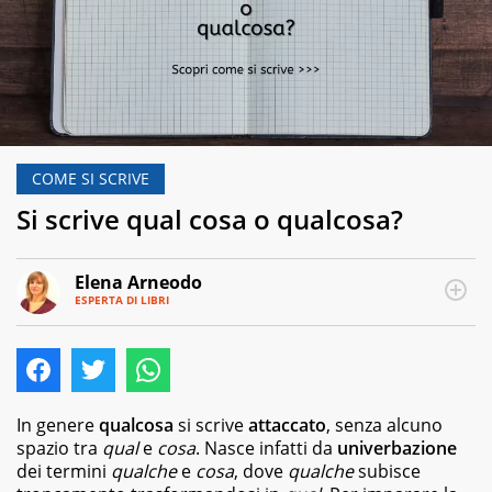
COME SI SCRIVE
Si scrive qual cosa o qualcosa?
Elena Arneodo
ESPERTA DI LIBRI
E-
Traduttrice
MAIL
e
autrice,
editor
e
copywriter
In genere
qualcosa
si scrive
attaccato
, senza alcuno
per
spazio tra
qual
e
cosa
. Nasce infatti da
univerbazione
case
dei termini
qualche
e
cosa
, dove
qualche
subisce
editrici,