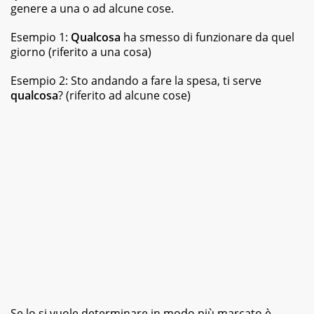
best
genere a una o ad alcune cose.
seller,
dagli
Esempio 1:
Qualcosa
ha smesso di funzionare da quel
albi
giorno (riferito a una cosa)
illustrati
per
Esempio 2: Sto andando a fare la spesa, ti serve
bambini
ai
qualcosa
? (riferito ad alcune cose)
graphic
novel,
fino
ai
ricettari
e
ai
fotografici.
Se lo si vuole determinare in modo più marcato è