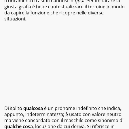
troncamento trasformandosi in
qual
. Per imparare la
magazine
giusta grafia è bene contestualizzare il termine in modo
e
da capire la funzione che ricopre nelle diverse
siti
situazioni.
web,
specializzata
in
viaggi
e
food.
Da
sempre
appassionata
di
libri
di
vario
genere,
dai
romanzi
della
Di solito
qualcosa
è un pronome indefinito che indica,
letteratura
appunto, indeterminatezza; è usato con valore neutro
classica
ma viene concordato con il maschile come sinonimo di
ai
qualche cosa
, locuzione da cui deriva. Si riferisce in