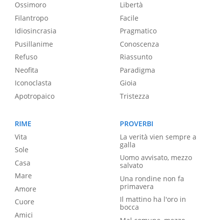
Ossimoro
Libertà
Filantropo
Facile
Idiosincrasia
Pragmatico
Pusillanime
Conoscenza
Refuso
Riassunto
Neofita
Paradigma
Iconoclasta
Gioia
Apotropaico
Tristezza
RIME
PROVERBI
Vita
La verità vien sempre a
galla
Sole
Uomo avvisato, mezzo
Casa
salvato
Mare
Una rondine non fa
primavera
Amore
Il mattino ha l'oro in
Cuore
bocca
Amici