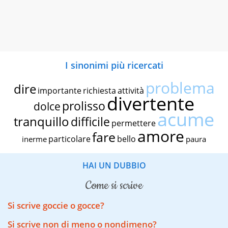
I sinonimi più ricercati
problema
dire
importante
richiesta
attività
divertente
prolisso
dolce
acume
tranquillo
difficile
permettere
amore
fare
particolare
bello
inerme
paura
HAI UN DUBBIO
come si scrive
Si scrive goccie o gocce?
Si scrive non di meno o nondimeno?