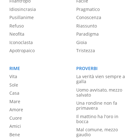
Filantropo
Facile
Idiosincrasia
Pragmatico
Pusillanime
Conoscenza
Refuso
Riassunto
Neofita
Paradigma
Iconoclasta
Gioia
Apotropaico
Tristezza
RIME
PROVERBI
Vita
La verità vien sempre a
galla
Sole
Uomo avvisato, mezzo
Casa
salvato
Mare
Una rondine non fa
primavera
Amore
Il mattino ha l'oro in
Cuore
bocca
Amici
Mal comune, mezzo
Bene
gaudio