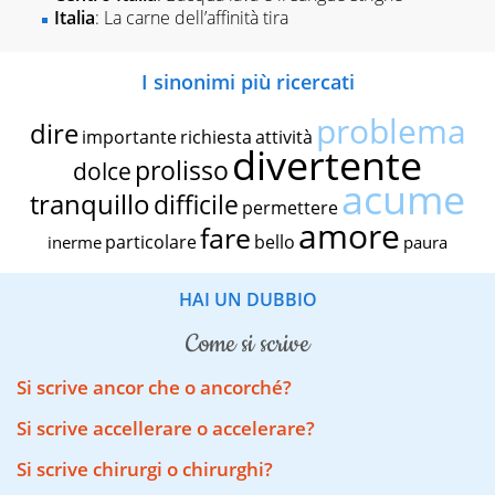
Italia
: La carne dell’affinità tira
I sinonimi più ricercati
problema
dire
importante
richiesta
attività
divertente
prolisso
dolce
acume
tranquillo
difficile
permettere
amore
fare
particolare
bello
inerme
paura
HAI UN DUBBIO
come si scrive
Si scrive ancor che o ancorché?
Si scrive accellerare o accelerare?
Si scrive chirurgi o chirurghi?