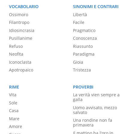
VOCABOLARIO
SINONIMI E CONTRARI
Ossimoro
Libertà
Filantropo
Facile
Idiosincrasia
Pragmatico
Pusillanime
Conoscenza
Refuso
Riassunto
Neofita
Paradigma
Iconoclasta
Gioia
Apotropaico
Tristezza
RIME
PROVERBI
Vita
La verità vien sempre a
galla
Sole
Uomo avvisato, mezzo
Casa
salvato
Mare
Una rondine non fa
primavera
Amore
Il mattino ha l'oro in