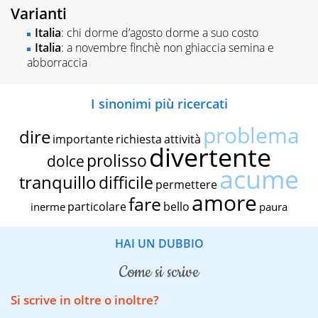
Varianti
Italia
: chi dorme d’agosto dorme a suo costo
Italia
: a novembre finchè non ghiaccia semina e
abborraccia
I sinonimi più ricercati
problema
dire
importante
richiesta
attività
divertente
prolisso
dolce
acume
tranquillo
difficile
permettere
amore
fare
particolare
bello
inerme
paura
HAI UN DUBBIO
come si scrive
Si scrive in oltre o inoltre?