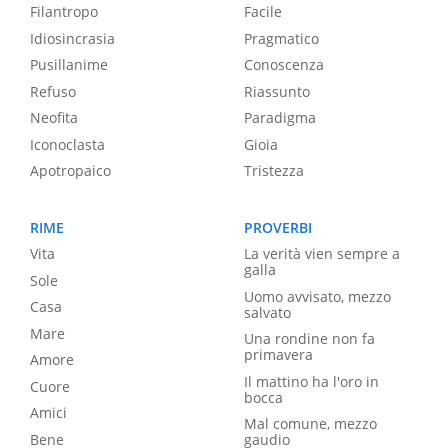
Filantropo
Facile
Idiosincrasia
Pragmatico
Pusillanime
Conoscenza
Refuso
Riassunto
Neofita
Paradigma
Iconoclasta
Gioia
Apotropaico
Tristezza
RIME
PROVERBI
Vita
La verità vien sempre a
galla
Sole
Uomo avvisato, mezzo
Casa
salvato
Mare
Una rondine non fa
primavera
Amore
Il mattino ha l'oro in
Cuore
bocca
Amici
Mal comune, mezzo
Bene
gaudio