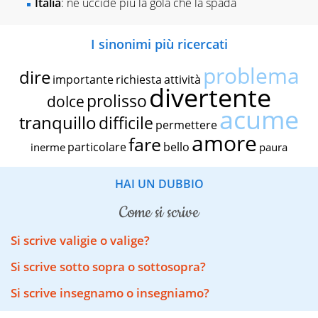
Italia
: ne uccide più la gola che la spada
I sinonimi più ricercati
problema
dire
importante
richiesta
attività
divertente
prolisso
dolce
acume
tranquillo
difficile
permettere
amore
fare
particolare
bello
inerme
paura
HAI UN DUBBIO
come si scrive
Si scrive valigie o valige?
Si scrive sotto sopra o sottosopra?
Si scrive insegnamo o insegniamo?