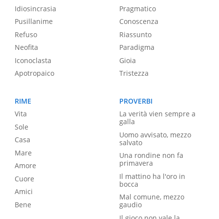
Idiosincrasia
Pragmatico
Pusillanime
Conoscenza
Refuso
Riassunto
Neofita
Paradigma
Iconoclasta
Gioia
Apotropaico
Tristezza
RIME
PROVERBI
Vita
La verità vien sempre a
galla
Sole
Uomo avvisato, mezzo
Casa
salvato
Mare
Una rondine non fa
primavera
Amore
Il mattino ha l'oro in
Cuore
bocca
Amici
Mal comune, mezzo
Bene
gaudio
Il gioco non vale la