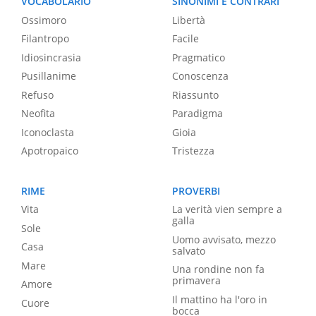
VOCABOLARIO
SINONIMI E CONTRARI
Ossimoro
Libertà
Filantropo
Facile
Idiosincrasia
Pragmatico
Pusillanime
Conoscenza
Refuso
Riassunto
Neofita
Paradigma
Iconoclasta
Gioia
Apotropaico
Tristezza
RIME
PROVERBI
Vita
La verità vien sempre a
galla
Sole
Uomo avvisato, mezzo
Casa
salvato
Mare
Una rondine non fa
primavera
Amore
Il mattino ha l'oro in
Cuore
bocca