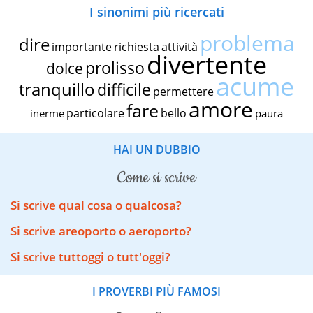
I sinonimi più ricercati
problema
dire
importante
richiesta
attività
divertente
prolisso
dolce
acume
tranquillo
difficile
permettere
amore
fare
particolare
bello
inerme
paura
HAI UN DUBBIO
come si scrive
Si scrive qual cosa o qualcosa?
Si scrive areoporto o aeroporto?
Si scrive tuttoggi o tutt'oggi?
I PROVERBI PIÙ FAMOSI