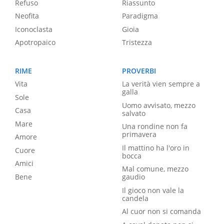
Refuso
Riassunto
Neofita
Paradigma
Iconoclasta
Gioia
Apotropaico
Tristezza
RIME
PROVERBI
Vita
La verità vien sempre a
galla
Sole
Uomo avvisato, mezzo
Casa
salvato
Mare
Una rondine non fa
primavera
Amore
Il mattino ha l'oro in
Cuore
bocca
Amici
Mal comune, mezzo
Bene
gaudio
Il gioco non vale la
candela
Al cuor non si comanda