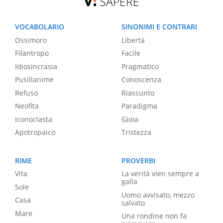
SAPERE
VOCABOLARIO
SINONIMI E CONTRARI
Ossimoro
Libertà
Filantropo
Facile
Idiosincrasia
Pragmatico
Pusillanime
Conoscenza
Refuso
Riassunto
Neofita
Paradigma
Iconoclasta
Gioia
Apotropaico
Tristezza
RIME
PROVERBI
Vita
La verità vien sempre a
galla
Sole
Uomo avvisato, mezzo
Casa
salvato
Mare
Una rondine non fa