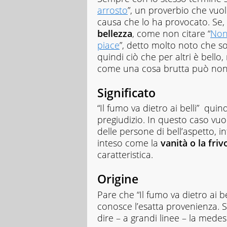
arrosto
”, un proverbio che vuol
causa che lo ha provocato. Se, 
bellezza
, come non citare “
Non 
piace
”, detto molto noto che so
quindi ciò che per altri è bello
come una cosa brutta può non 
Significato
“Il fumo va dietro ai belli” quin
pregiudizio. In questo caso vuol
delle persone di bell’aspetto, inf
inteso come la
vanità o la friv
caratteristica.
Origine
Pare che “Il fumo va dietro ai 
conosce l’esatta provenienza. S
dire – a grandi linee – la mede