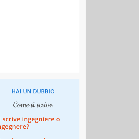
HAI UN DUBBIO
come si scrive
i scrive ingegniere o
ngegnere?