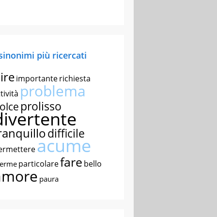
 sinonimi più ricercati
ire
importante
richiesta
problema
tività
prolisso
olce
divertente
ranquillo
difficile
acume
ermettere
fare
particolare
bello
nerme
amore
paura