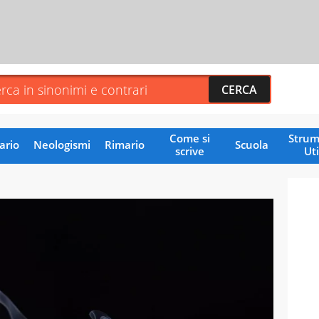
Come si
Strum
ario
Neologismi
Rimario
Scuola
scrive
Uti