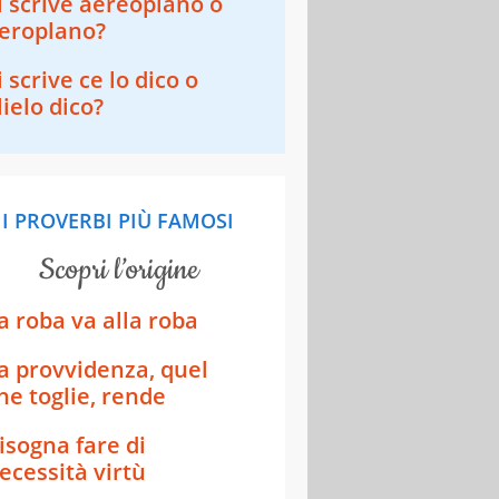
i scrive aereoplano o
eroplano?​​
i scrive ce lo dico o
lielo dico?
I PROVERBI PIÙ FAMOSI
scopri l’origine
a roba va alla roba
a provvidenza, quel
he toglie, rende
isogna fare di
ecessità virtù