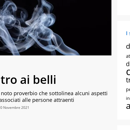
I
d
at
d
tro ai belli
t
p
un noto proverbio che sottolinea alcuni aspetti
i
ssociati alle persone attraenti
 30 Novembre 2021