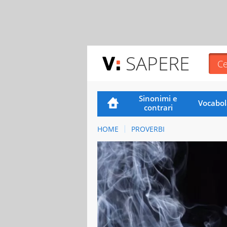
SAPERE
Sinonimi e
Vocabol
contrari
HOME
PROVERBI