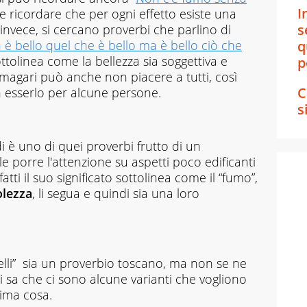
I
e ricordare che per ogni effetto esiste una
s
invece, si cercano proverbi che parlino di
è bello quel che è bello ma è bello ciò che
q
ttolinea come la bellezza sia soggettiva e
p
, magari può anche non piacere a tutti, così
C
esserlo per alcune persone.
s
di è uno di quei proverbi frutto di un
e porre l'attenzione su aspetti poco edificanti
atti il suo significato sottolinea come il “fumo”,
olezza
, li segua e quindi sia una loro
belli” sia un proverbio toscano, ma non se ne
i sa che ci sono alcune varianti che vogliono
sima cosa.