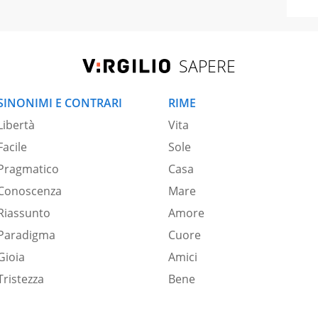
SAPERE
SINONIMI E CONTRARI
RIME
Libertà
Vita
Facile
Sole
Pragmatico
Casa
Conoscenza
Mare
Riassunto
Amore
Paradigma
Cuore
Gioia
Amici
Tristezza
Bene