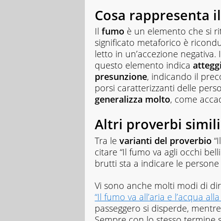
Cosa rappresenta i
Il
fumo
è un elemento che si rit
significato metaforico è ricond
letto in un’accezione negativa. I
questo elemento indica
attegg
presunzione
, indicando il pre
porsi caratterizzanti delle per
generalizza molto
, come accad
Altri proverbi simili
Tra le
varianti del proverbio
“I
citare “Il fumo va agli occhi bell
brutti sta a indicare le persone 
Vi sono anche molti modi di dir
“Il fumo va all’aria e l’acqua alla
passeggero si disperde, mentre
Sempre con lo stesso termine s