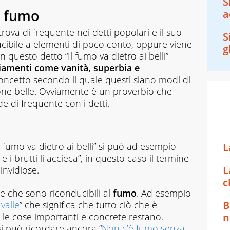
S
l fumo
a
rova di frequente nei detti popolari e il suo
S
ucibile a elementi di poco conto, oppure viene
g
n questo detto “Il fumo va dietro ai belli”
iamenti come vanità, superbia e
concetto secondo il quale questi siano modi di
sone belle. Ovviamente è un proverbio che
e di frequente con i detti.
l fumo va dietro ai belli” si può ad esempio
L
i e i brutti li accieca”, in questo caso il termine
L
invidiose.
c
e che sono riconducibili al
fumo
. Ad esempio
B
 valle
” che significa che tutto ciò che è
 le cose importanti e concrete restano.
n
i può ricordare ancora “
Non c’è fumo senza