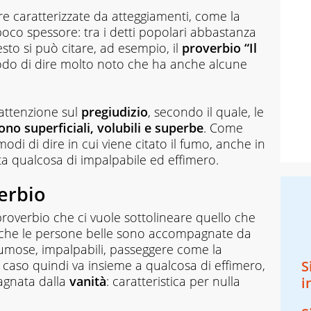
e caratterizzate da atteggiamenti, come la
 poco spessore: tra i detti popolari abbastanza
sto si può citare, ad esempio, il
proverbio “Il
odo di dire molto noto che ha anche alcune
’attenzione sul
pregiudizio
, secondo il quale, le
no superficiali, volubili e superbe
. Come
di di dire in cui viene citato il fumo, anche in
 qualcosa di impalpabile ed effimero.
verbio
n proverbio che ci vuole sottolineare quello che
ro che le persone belle sono accompagnate da
umose, impalpabili, passeggere come la
o caso quindi va insieme a qualcosa di effimero,
S
agnata dalla
vanità
: caratteristica per nulla
i