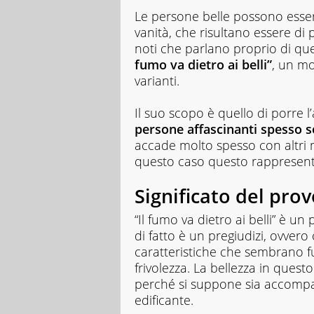
Le persone belle possono esser
vanità, che risultano essere di
noti che parlano proprio di que
fumo va dietro ai belli”
, un m
varianti.
Il suo scopo è quello di porre l
persone affascinanti spesso so
accade molto spesso con altri mo
questo caso questo rappresenta
Significato del pro
“Il fumo va dietro ai belli” è u
di fatto è un pregiudizi, ovve
caratteristiche che sembrano f
frivolezza. La bellezza in quest
perché si suppone sia accomp
edificante.