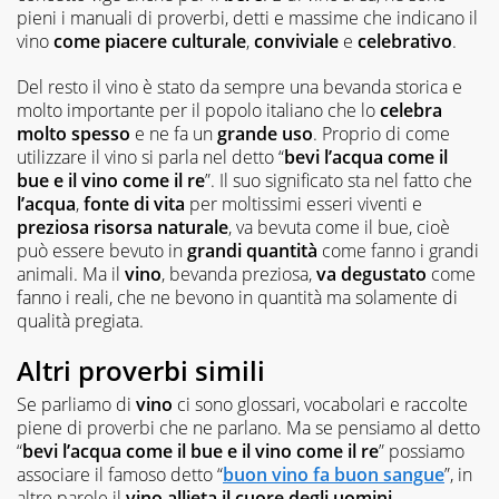
pieni i manuali di proverbi, detti e massime che indicano il
vino
come piacere culturale
,
conviviale
e
celebrativo
.
Del resto il vino è stato da sempre una bevanda storica e
molto importante per il popolo italiano che lo
celebra
molto spesso
e ne fa un
grande uso
. Proprio di come
utilizzare il vino si parla nel detto “
bevi l’acqua come il
bue e il vino come il re
”. Il suo significato sta nel fatto che
l’acqua
,
fonte di vita
per moltissimi esseri viventi e
preziosa risorsa naturale
, va bevuta come il bue, cioè
può essere bevuto in
grandi quantità
come fanno i grandi
animali. Ma il
vino
, bevanda preziosa,
va degustato
come
fanno i reali, che ne bevono in quantità ma solamente di
qualità pregiata.
Altri proverbi simili
Se parliamo di
vino
ci sono glossari, vocabolari e raccolte
piene di proverbi che ne parlano. Ma se pensiamo al detto
“
bevi l’acqua come il bue e il vino come il re
” possiamo
associare il famoso detto “
buon vino fa buon sangue
”, in
altre parole il
vino allieta il cuore degli uomini
.