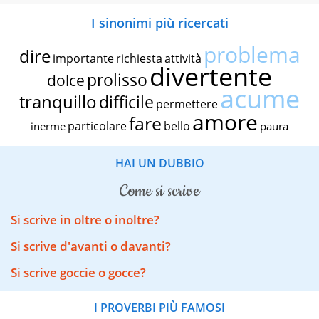
I sinonimi più ricercati
problema
dire
importante
richiesta
attività
divertente
prolisso
dolce
acume
tranquillo
difficile
permettere
amore
fare
particolare
bello
inerme
paura
HAI UN DUBBIO
come si scrive
Si scrive in oltre o inoltre?
Si scrive d'avanti o davanti?
Si scrive goccie o gocce?
I PROVERBI PIÙ FAMOSI