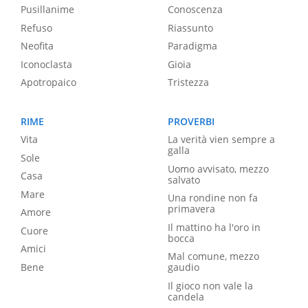
Pusillanime
Conoscenza
Refuso
Riassunto
Neofita
Paradigma
Iconoclasta
Gioia
Apotropaico
Tristezza
RIME
PROVERBI
Vita
La verità vien sempre a
galla
Sole
Uomo avvisato, mezzo
Casa
salvato
Mare
Una rondine non fa
primavera
Amore
Il mattino ha l'oro in
Cuore
bocca
Amici
Mal comune, mezzo
Bene
gaudio
Il gioco non vale la
candela