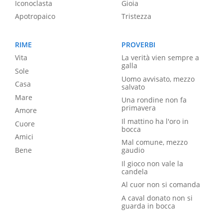
Iconoclasta
Gioia
Apotropaico
Tristezza
RIME
PROVERBI
Vita
La verità vien sempre a
galla
Sole
Uomo avvisato, mezzo
Casa
salvato
Mare
Una rondine non fa
primavera
Amore
Il mattino ha l'oro in
Cuore
bocca
Amici
Mal comune, mezzo
Bene
gaudio
Il gioco non vale la
candela
Al cuor non si comanda
A caval donato non si
guarda in bocca