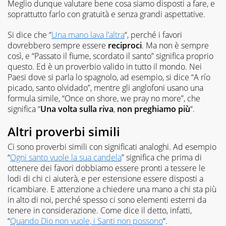
Meglio dunque valutare bene cosa siamo disposti a fare, e
soprattutto farlo con gratuità e senza grandi aspettative.
Si dice che “
Una mano lava l’altra
“, perché i favori
dovrebbero sempre essere
reciproci
. Ma non è sempre
così, e “Passato il fiume, scordato il santo” significa proprio
questo. Ed è un proverbio valido in tutto il mondo. Nei
Paesi dove si parla lo spagnolo, ad esempio, si dice “A río
picado, santo olvidado”, mentre gli anglofoni usano una
formula simile, “Once on shore, we pray no more”, che
significa “
Una volta sulla riva
,
non preghiamo più
“.
Altri proverbi simili
Ci sono proverbi simili con significati analoghi. Ad esempio
“
Ogni santo vuole la sua candela
” significa che prima di
ottenere dei favori dobbiamo essere pronti a tessere le
lodi di chi ci aiuterà, e per estensione essere disposti a
ricambiare. E attenzione a chiedere una mano a chi sta più
in alto di noi, perché spesso ci sono elementi esterni da
tenere in considerazione. Come dice il detto, infatti,
“
Quando Dio non vuole, i Santi non possono
“.