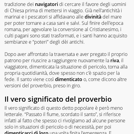
tradizione dei
navigatori
di cercare il favore degli uomini
di Chiesa prima di mettersi in viaggio. Già nell’antichità i
marinai e i pescatori si affidavano alle
divinità
del mare
per poter tornare a casa sani e salvi. Sul finire dell’epoca
romana, per agevolare la conversione al Cristianesimo, i
culti pagani sono stati trasformati, e i santi hanno acquisito
sembianze e “poteri” degli dèi antichi.
Dopo aver affrontato la traversata e aver pregato il proprio
patrono per riuscire a raggiungere nuovamente la
riva
, il
viaggiatore, dimenticata la situazione di pericolo, torna alla
propria quotidianità, dove spesso non c’è spazio per la
fede. Il santo viene così
dimenticato
o, come dicono altre
versioni del proverbio, preso in giro.
Il vero significato del proverbio
Il vero significato di questo detto popolare è però meno
letterale. “Passato il fiume, scordato il santo”, si riferisce
infatti al fatto che spesso ci rivolgiamo ad alcune persone
solo in situazioni di pericolo o di necessità, per poi
dimenticarci
di loro
una volta finita l’emergenza. E,