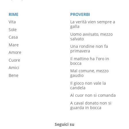
RIME
PROVERBI
Vita
La verità vien sempre a
galla
Sole
Uomo avvisato, mezzo
Casa
salvato
Mare
Una rondine non fa
primavera
Amore
Il mattino ha l'oro in
Cuore
bocca
Amici
Mal comune, mezzo
Bene
gaudio
Il gioco non vale la
candela
Al cuor non si comanda
A caval donato non si
guarda in bocca
Seguici su