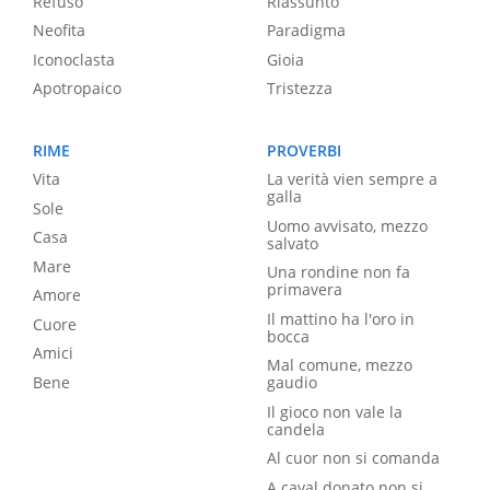
Refuso
Riassunto
Neofita
Paradigma
Iconoclasta
Gioia
Apotropaico
Tristezza
RIME
PROVERBI
Vita
La verità vien sempre a
galla
Sole
Uomo avvisato, mezzo
Casa
salvato
Mare
Una rondine non fa
primavera
Amore
Il mattino ha l'oro in
Cuore
bocca
Amici
Mal comune, mezzo
Bene
gaudio
Il gioco non vale la
candela
Al cuor non si comanda
A caval donato non si