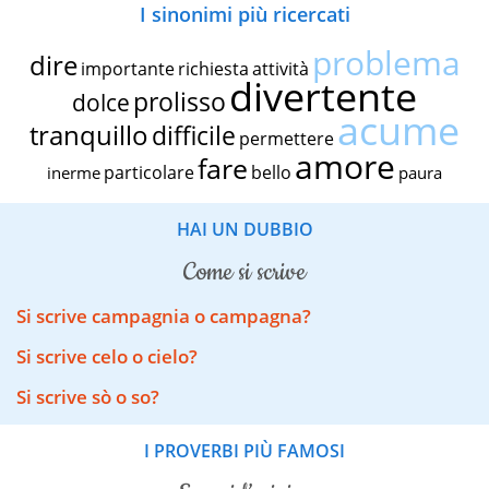
I sinonimi più ricercati
problema
dire
importante
richiesta
attività
divertente
prolisso
dolce
acume
tranquillo
difficile
permettere
amore
fare
particolare
bello
inerme
paura
HAI UN DUBBIO
come si scrive
Si scrive campagnia o campagna?
Si scrive celo o cielo?
Si scrive sò o so?
I PROVERBI PIÙ FAMOSI