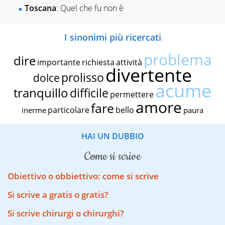
Toscana
: Quel che fu non è
I sinonimi più ricercati
problema
dire
importante
richiesta
attività
divertente
prolisso
dolce
acume
tranquillo
difficile
permettere
amore
fare
particolare
bello
inerme
paura
HAI UN DUBBIO
come si scrive
Obiettivo o obbiettivo: come si scrive
Si scrive a gratis o gratis?
Si scrive chirurgi o chirurghi?