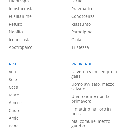
Filantropo
Facile
Idiosincrasia
Pragmatico
Pusillanime
Conoscenza
Refuso
Riassunto
Neofita
Paradigma
Iconoclasta
Gioia
Apotropaico
Tristezza
RIME
PROVERBI
Vita
La verità vien sempre a
galla
Sole
Uomo avvisato, mezzo
Casa
salvato
Mare
Una rondine non fa
primavera
Amore
Il mattino ha l'oro in
Cuore
bocca
Amici
Mal comune, mezzo
Bene
gaudio