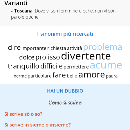
Varianti
Toscana
: Dove vi son femmine e oche, non vi son
parole poche
I sinonimi più ricercati
problema
dire
importante
richiesta
attività
divertente
prolisso
dolce
acume
tranquillo
difficile
permettere
amore
fare
particolare
bello
inerme
paura
HAI UN DUBBIO
come si scrive
Si scrive sò o so?
Si scrive in sieme o insieme?