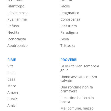
Filantropo
Facile
Idiosincrasia
Pragmatico
Pusillanime
Conoscenza
Refuso
Riassunto
Neofita
Paradigma
Iconoclasta
Gioia
Apotropaico
Tristezza
RIME
PROVERBI
Vita
La verità vien sempre a
galla
Sole
Uomo avvisato, mezzo
Casa
salvato
Mare
Una rondine non fa
primavera
Amore
Il mattino ha l'oro in
Cuore
bocca
Amici
Mal comune, mezzo