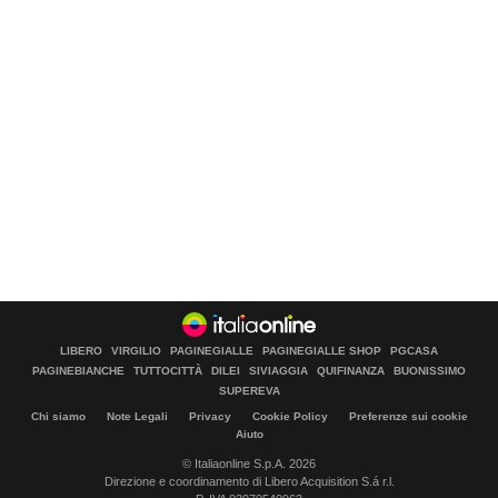
LIBERO
VIRGILIO
PAGINEGIALLE
PAGINEGIALLE SHOP
PGCASA
PAGINEBIANCHE
TUTTOCITTÀ
DILEI
SIVIAGGIA
QUIFINANZA
BUONISSIMO
SUPEREVA
Chi siamo
Note Legali
Privacy
Cookie Policy
Preferenze sui cookie
Aiuto
© Italiaonline S.p.A. 2026
Direzione e coordinamento di Libero Acquisition S.á r.l.