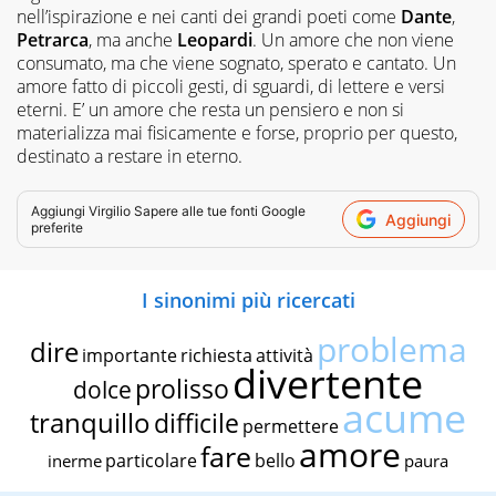
nell’ispirazione e nei canti dei grandi poeti come
Dante
,
Petrarca
, ma anche
Leopardi
. Un amore che non viene
consumato, ma che viene sognato, sperato e cantato. Un
amore fatto di piccoli gesti, di sguardi, di lettere e versi
eterni. E’ un amore che resta un pensiero e non si
materializza mai fisicamente e forse, proprio per questo,
destinato a restare in eterno.
Aggiungi
Virgilio Sapere
alle tue fonti Google
Aggiungi
preferite
I sinonimi più ricercati
problema
dire
importante
richiesta
attività
divertente
prolisso
dolce
acume
tranquillo
difficile
permettere
amore
fare
particolare
bello
inerme
paura