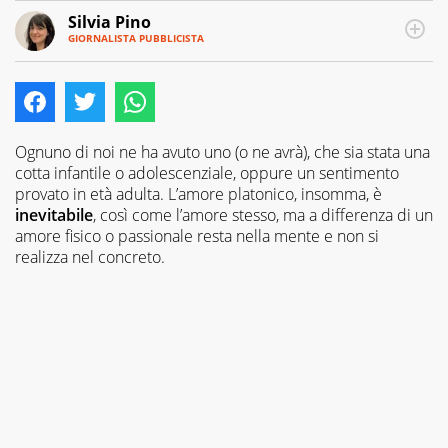
Silvia Pino
GIORNALISTA PUBBLICISTA
E-
Ho
MAIL
iniziato
con
le
lingue
straniere,
Ognuno di noi ne ha avuto uno (o ne avrà), che sia stata una
ho
cotta infantile o adolescenziale, oppure un sentimento
continuato
provato in età adulta. L’amore platonico, insomma, è
con
inevitabile
, così come l’amore stesso, ma a differenza di un
la
amore fisico o passionale resta nella mente e non si
traduzione
realizza nel concreto.
e
poi
con
l’editoria.
Sono
stata
catturata
dalla
critica
del