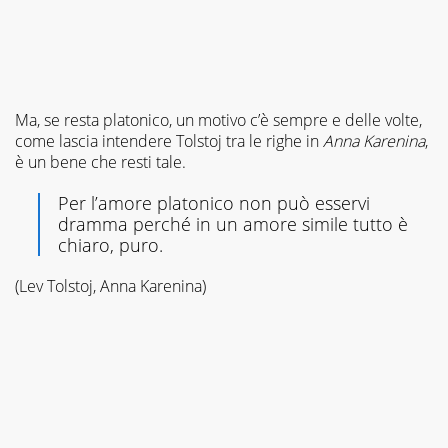
testo
perché
stregata
dalle
parole,
dalla
Ma, se resta platonico, un motivo c’è sempre e delle volte,
comunicazione
per
come lascia intendere Tolstoj tra le righe in
Anna Karenina
,
pura
è un bene che resti tale.
casualità.
Leggo,
Per l’amore platonico non può esservi
indago
dramma perché in un amore simile tutto è
e
chiaro, puro.
amo
i
(Lev Tolstoj, Anna Karenina)
giochi
di
parole.
Poiché
non
era
abbastanza
ho
iniziato