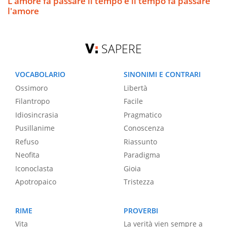
L'amore fa passare il tempo e il tempo fa passare
l'amore
SAPERE
VOCABOLARIO
SINONIMI E CONTRARI
Ossimoro
Libertà
Filantropo
Facile
Idiosincrasia
Pragmatico
Pusillanime
Conoscenza
Refuso
Riassunto
Neofita
Paradigma
Iconoclasta
Gioia
Apotropaico
Tristezza
RIME
PROVERBI
Vita
La verità vien sempre a