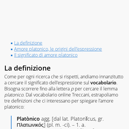
a
scrivere
e
non
mi
sono
più
fermata.
La definizione
Amore platonico, le origini dell’espressione
Il significato di amore platonico
La definizione
Come per ogni ricerca che si rispetti, andiamo innanzitutto
a cercare il significato dell’espressione sul
vocabolario
.
Bisogna scorrere fino alla lettera
p
per cercare il lemma
platonico
. Dal vocabolario online Treccani, estrapoliamo
tre definizioni che ci interessano per spiegare l’amore
platonico:
Platònico
agg. [dal lat. Platonĭcus, gr.
Πλατωνικός] (pl. m. -ci). – 1. a.