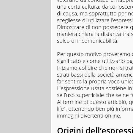
cose
una certa cultura, da conoscer
nuove
di causa, ma soprattutto per n
e
scegliesse di utilizzare l’espre
sperimentarle
in
Dimostrare di non possedere q
prima
maniera chiara la distanza tra 
persona.
solco di incomunicabilità.
Non
mi
Per questo motivo proveremo qui 
fermo
mai
significato e come utilizzarlo og
alle
Iniziamo col dire che non si tra
apparenze,
strati bassi della società ameri
così
far sentire la propria voce uni
come
alla
L’espressione usata sostiene in
prima
se l’uso superficiale che se ne
risposta,
Al termine di questo articolo, qu
nel
life", ottenendo ben più inform
lavoro
immagini divertenti online.
come
nella
vita.
Origini dell’espress