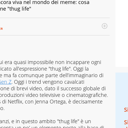
ncora viva nel mondo dei meme: cosa
ne "thug life"
ER
cui era quasi impossibile non incappare ogni
to all’espressione "thug life". Oggi la
e ma fa comunque parte dell’immaginario di
Gen Z
. Oggi i trend vengono cavalcati
ione di brevi video, dato il successo globale di
 produzioni video televisive o cinematografiche.
di Netflix, con Jenna Ortega, è decisamente
o.
S
nzi, e in questo ambito "thug life" è un
S
senta un po’ un elemento posto alla base di