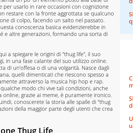
d
e per usarlo in rare occasioni con cognizione
on restare con la fronte aggrottata se qualcuno
S
ssione di colpo, facendo un salto nel passato.
q
uesta conoscenza basica evidenzierebbe in
sé e altre generazioni, formando una sorta di
a spiegare le origini di "thug life", il suo
gi, in una fase calante del suo utilizzo online.
tta di un’offesa o di una volgarità. Nasce dagli
cana, quelli dimenticati che riescono spesso a
C
camente attraverso la musica hip hop e rap.
m
 qualche modo chi vive tali condizioni, anche
 fa online, grazie ai meme, è puramente ironico.
S
indi, conoscerete la storia alle spalle di "thug
d
azioni della maggior parte degli utenti che crea
U
u
ione Thug Life