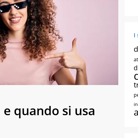
I
d
at
d
t
p
i
a e quando si usa