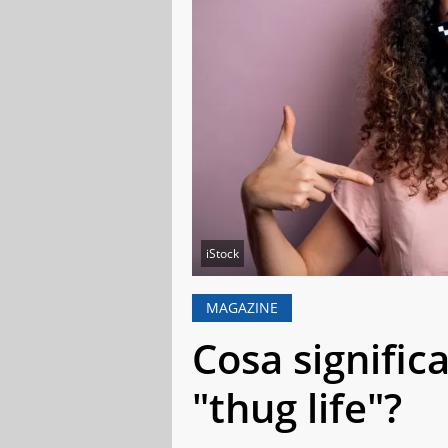
iStock
MAGAZINE
Cosa signific
"thug life"?