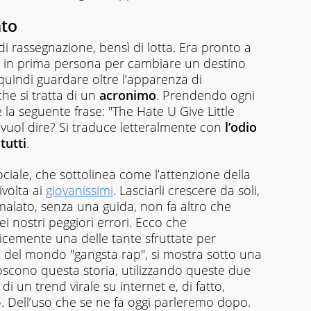
ato
i rassegnazione, bensì di lotta. Era pronto a
e in prima persona per cambiare un destino
quindi guardare oltre l’apparenza di
he si tratta di un
acronimo
. Prendendo ogni
e la seguente frase: "The Hate U Give Little
 vuol dire? Si traduce letteralmente con
l’odio
tutti
.
iale, che sottolinea come l’attenzione della
volta ai
giovanissimi
. Lasciarli crescere da soli,
malato, senza una guida, non fa altro che
ei nostri peggiori errori. Ecco che
cemente una delle tante sfruttate per
 del mondo "gangsta rap", si mostra sotto una
oscono questa storia, utilizzando queste due
di un trend virale su internet e, di fatto,
. Dell’uso che se ne fa oggi parleremo dopo.