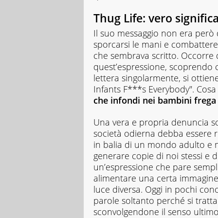
Thug Life: vero signific
Il suo messaggio non era però d
sporcarsi le mani e combatter
che sembrava scritto. Occorre 
quest’espressione, scoprendo c
lettera singolarmente, si ottien
Infants F***s Everybody". Cosa
che infondi nei bambini frega 
Una vera e propria denuncia soc
società odierna debba essere ri
in balia di un mondo adulto e 
generare copie di noi stessi e d
un’espressione che pare sempli
alimentare una certa immagine
luce diversa. Oggi in pochi con
parole soltanto perché si tratta 
sconvolgendone il senso ultimo