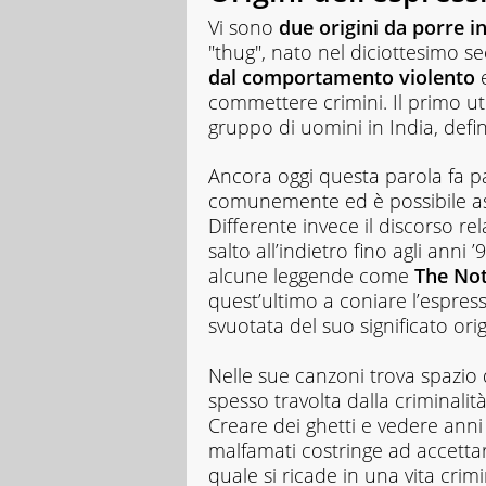
Vi sono
due origini da porre i
"thug", nato nel diciottesimo s
dal comportamento violento
e
commettere crimini. Il primo uti
gruppo di uomini in India, defin
Ancora oggi questa parola fa pa
comunemente ed è possibile asc
Differente invece il discorso rel
salto all’indietro fino agli ann
alcune leggende come
The Not
quest’ultimo a coniare l’espres
svuotata del suo significato orig
Nelle sue canzoni trova spazio 
spesso travolta dalla criminali
Creare dei ghetti e vedere ann
malfamati costringe ad accettar
quale si ricade in una vita crim