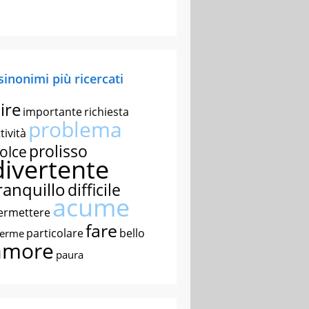
 sinonimi più ricercati
ire
importante
richiesta
problema
tività
prolisso
olce
divertente
ranquillo
difficile
acume
ermettere
fare
particolare
bello
nerme
amore
paura