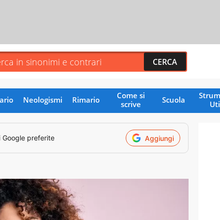
Come si
Strum
ario
Neologismi
Rimario
Scuola
scrive
Uti
i Google preferite
Aggiungi