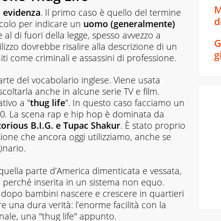
M
n evidenza
. Il primo caso è quello del termine
d
ecolo per indicare un
uomo (generalmente)
 al di fuori della legge, spesso avvezzo a
G
lizzo dovrebbe risalire alla descrizione di un
g
iti come criminali e assassini di professione.
rte del vocabolario inglese. Viene usata
oltarla anche in alcune serie TV e film.
ativo a "
thug life
". In questo caso facciamo un
i ’90. La scena rap e hip hop è dominata da
orious B.I.G. e Tupac Shakur
. È stato proprio
sione che ancora oggi utilizziamo, anche se
inario.
quella parte d’America dimenticata e vessata,
tà perché inserita in un sistema non equo.
i dopo bambini nascere e crescere in quartieri
e una dura verità: l’enorme facilità con la
inale, una "thug life" appunto.