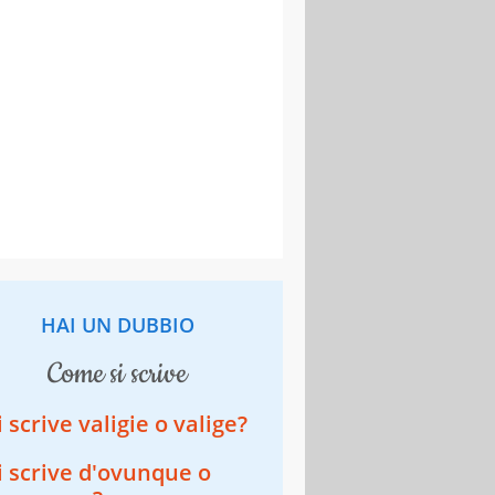
HAI UN DUBBIO
come si scrive
i scrive valigie o valige?
i scrive d'ovunque o