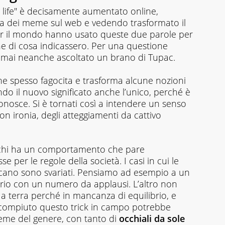
ug life" è decisamente aumentato online,
da dei meme sul web e vedendo trasformato il
per il mondo hanno usato queste due parole per
ne di cosa indicassero. Per una questione
 mai neanche ascoltato un brano di Tupac.
he spesso fagocita e trasforma alcune nozioni
do il nuovo significato anche l’unico, perché è
onosce. Si è tornati così a intendere un senso
on ironia, degli atteggiamenti da cattivo
re chi ha un comportamento che pare
se per le regole della società. I casi in cui le
icano sono svariati. Pensiamo ad esempio a un
ario con un numero da applausi. L’altro non
 a terra perché in mancanza di equilibrio, e
 ha compiuto questo trick in campo potrebbe
eme del genere, con tanto di
occhiali da sole