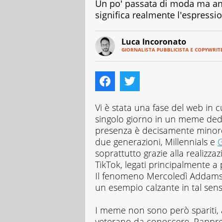
Un po' passata di moda ma a
significa realmente l'espressio
Luca Incoronato
GIORNALISTA PUBBLICISTA E COPYWRIT
E-
Giornalista
MAIL
pubblicista
LINKEDIN
ed
INSTAGRAM
esperto
Copywriter,
amante
Vi è stata una fase del web in 
della
singolo giorno in un meme dedica
scrittura
presenza è decisamente minor
in
due generazioni, Millennials e
tutti
i
soprattutto grazie alla realizzaz
suoi
TikTok, legati principalmente a
aspetti.
Il fenomeno Mercoledì Addams 
Curioso
un esempio calzante in tal sens
per
natura,
adoro
I meme non sono però spariti, a
scoprire
veterano da conoscere. Rappre