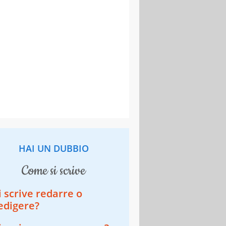
HAI UN DUBBIO
come si scrive
i scrive redarre o
edigere?