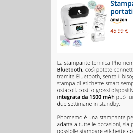
Stampa
portati
45,99 €
La stampante termica Phomem
Bluetooth,
così potete connett
tramite Bluetooth, senza il bis
stampa di etichette smart se
ostacoli, costi o grossi disposit
integrata da 1500 mAh
può fun
due settimane in standby.
Phomemo è una stampante per et
adatta a tutte le occasioni, si
possibile stampare etichette c