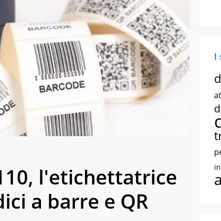
I
d
at
d
t
p
i
, l'etichettatrice
ici a barre e QR