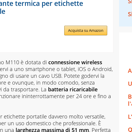
S
nte termica per etichette
le
S
Acquista su Amazon
o M110 è dotata di
connessione wireless
ervi a uno smartphone o tablet, iOS o Android,
A
ogno di usare un cavo USB. Potete godervi la
mpre e ovunque, in modo comodo, senza
U
ivi da trasportare. La
batteria ricaricabile
B
zionare ininterrottamente per 24 ore e fino a
l
L
ichette portatile davvero molto versatile,
a per un uso domestico che professionale. È
Q
on una
larghezza massima di 51 mm
. Perfetta