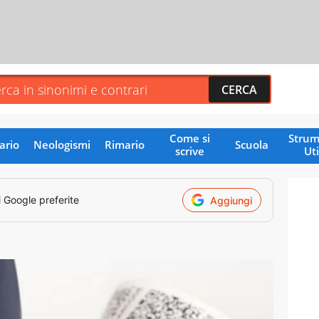
Come si
Strum
ario
Neologismi
Rimario
Scuola
scrive
Uti
i Google preferite
Aggiungi