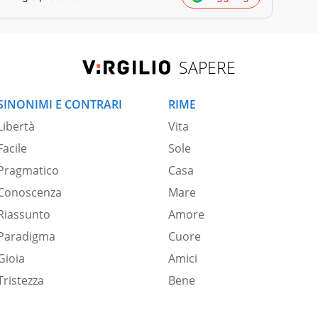
SAPERE
SINONIMI E CONTRARI
RIME
Libertà
Vita
Facile
Sole
Pragmatico
Casa
Conoscenza
Mare
Riassunto
Amore
Paradigma
Cuore
Gioia
Amici
Tristezza
Bene