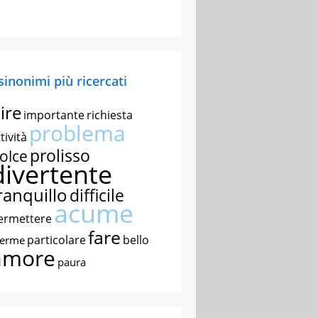
 sinonimi più ricercati
ire
importante
richiesta
problema
tività
prolisso
olce
divertente
ranquillo
difficile
acume
ermettere
fare
particolare
bello
nerme
amore
paura