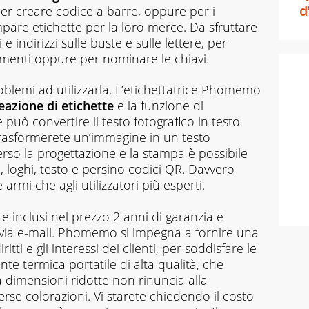
d
, per creare codice a barre, oppure per i
re etichette per la loro merce. Da sfruttare
e indirizzi sulle buste e sulle lettere, per
menti oppure per nominare le chiavi.
roblemi ad utilizzarla. L’etichettatrice Phomemo
eazione di etichette
e la funzione di
può convertire il testo fotografico in testo
rasformerete un’immagine in un testo
verso la progettazione e la stampa è possibile
, loghi, testo e persino codici QR. Davvero
 armi che agli utilizzatori più esperti.
 inclusi nel prezzo 2 anni di garanzia e
via e-mail. Phomemo si impegna a fornire una
itti e gli interessi dei clienti, per soddisfare le
te termica portatile di alta qualità, che
la dimensioni ridotte non rinuncia alla
rse colorazioni. Vi starete chiedendo il costo