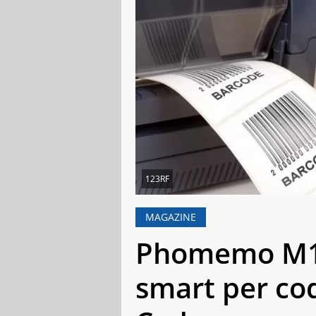
123RF
MAGAZINE
Phomemo M110
smart per cod