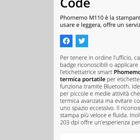
Code
Phomemo M110 è la stampante t
usare e leggera, offre un serviz
Per tenere in ordine l’ufficio, 
badge riconoscibili o applicare 
l’etichettatrice smart
Phomemo M
termica portatile
per etichette 
funziona tramite Bluetooth. Id
per piccole e medie attività ch
termica avanzata ma evitare cos
uno spazio eccessivo. Il ricono
stampa più veloce e fluida. Inol
203 dpi offre un’esperienza per