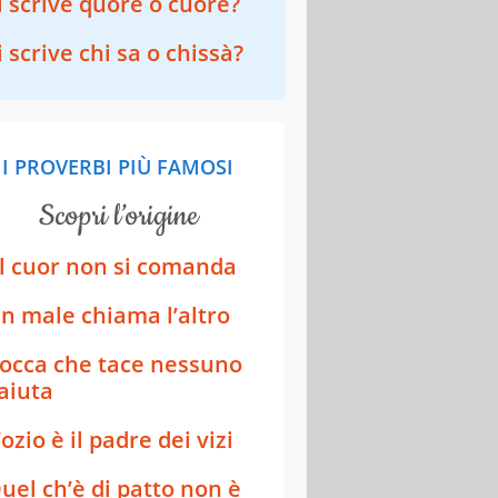
i scrive quore o cuore?
i scrive chi sa o chissà?
I PROVERBI PIÙ FAMOSI
scopri l’origine
l cuor non si comanda
n male chiama l’altro
occa che tace nessuno
'aiuta
’ozio è il padre dei vizi
uel ch’è di patto non è