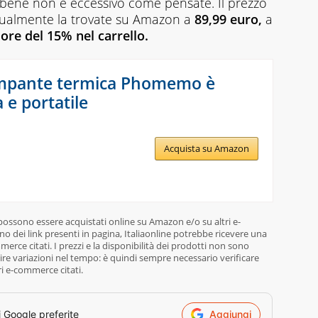
ebbene non è eccessivo come pensate. Il prezzo
ttualmente la trovate su Amazon a
89,99 euro,
a
ore del 15% nel carrello.
mpante termica Phomemo è
 e portatile
Acquista su Amazon
 possono essere acquistati online su Amazon e/o su altri e-
o dei link presenti in pagina, Italiaonline potrebbe ricevere una
rce citati. I prezzi e la disponibilità dei prodotti non sono
re variazioni nel tempo: è quindi sempre necessario verificare
ri e-commerce citati.
i Google preferite
Aggiungi