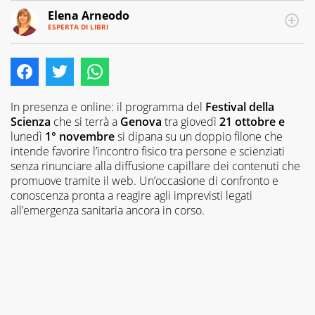
Elena Arneodo
ESPERTA DI LIBRI
E-
Traduttrice
MAIL
e
autrice,
editor
e
copywriter
In presenza e online: il programma del
Festival della
per
Scienza
che si terrà a
Genova
tra giovedì
21 ottobre e
case
lunedì
1° novembre
si dipana su un doppio filone che
editrici,
intende favorire l’incontro fisico tra persone e scienziati
magazine
senza rinunciare alla diffusione capillare dei contenuti che
e
promuove tramite il web. Un’occasione di confronto e
siti
conoscenza pronta a reagire agli imprevisti legati
web,
all’emergenza sanitaria ancora in corso.
specializzata
in
viaggi
e
food.
Da
sempre
appassionata