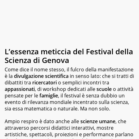
di
libri
di
vario
genere,
dai
romanzi
della
letteratura
L’essenza meticcia del Festival della
classica
Scienza di Genova
ai
best
Come dice il nome stesso, il fulcro della manifestazione
seller,
è la
divulgazione scientifica
in senso lato: che si tratti di
dagli
dibattiti tra
ricercatori
o semplici incontri tra
albi
appassionati
, di workshop dedicati alle
scuole
o attività
illustrati
pensate per le
famiglie
, il festival è senza dubbio un
per
evento di rilevanza mondiale incentrato sulla scienza,
bambini
ai
sia essa matematica o naturale. Ma non solo.
graphic
novel,
Ampio respiro è dato anche alle
scienze umane
, che
fino
attraverso percorsi didattici interattivi, mostre
ai
artistiche, spettacoli, proiezioni e performance parlano
ricettari