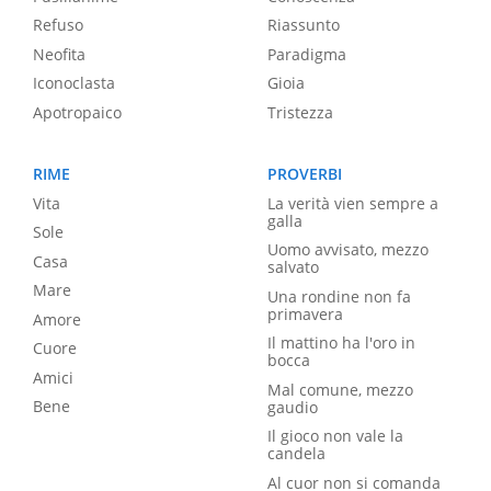
Refuso
Riassunto
Neofita
Paradigma
Iconoclasta
Gioia
Apotropaico
Tristezza
RIME
PROVERBI
Vita
La verità vien sempre a
galla
Sole
Uomo avvisato, mezzo
Casa
salvato
Mare
Una rondine non fa
primavera
Amore
Il mattino ha l'oro in
Cuore
bocca
Amici
Mal comune, mezzo
Bene
gaudio
Il gioco non vale la
candela
Al cuor non si comanda