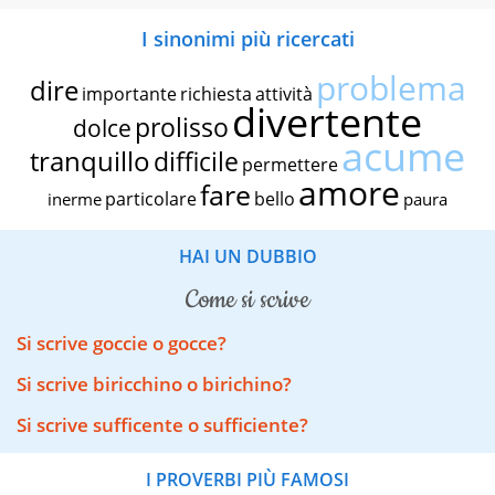
I sinonimi più ricercati
problema
dire
importante
richiesta
attività
divertente
prolisso
dolce
acume
tranquillo
difficile
permettere
amore
fare
particolare
bello
inerme
paura
HAI UN DUBBIO
come si scrive
Si scrive goccie o gocce?
Si scrive biricchino o birichino?
Si scrive sufficente o sufficiente?
I PROVERBI PIÙ FAMOSI