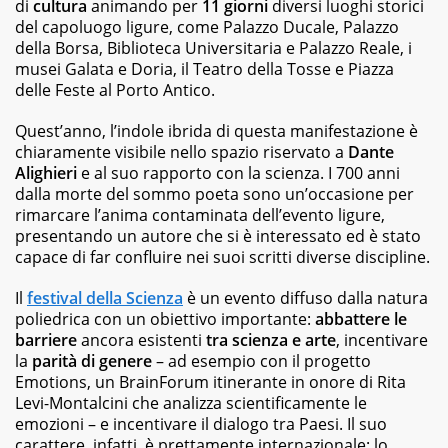
di
cultura
animando per
11 giorni
diversi luoghi storici
e
del capoluogo ligure, come
Palazzo Ducale, Palazzo
ai
della Borsa, Biblioteca Universitaria e Palazzo Reale, i
fotografici.
musei Galata e Doria, il Teatro della Tosse e Piazza
delle Feste al Porto Antico.
Quest’anno, l’indole ibrida di questa manifestazione è
chiaramente visibile nello spazio riservato a
Dante
Alighieri
e al suo rapporto con la scienza. I 700 anni
dalla morte del sommo poeta sono un’occasione per
rimarcare l’anima contaminata dell’evento ligure,
presentando un autore che si è interessato ed è stato
capace di far confluire nei suoi scritti diverse discipline.
Il
festival della Scienza
è un evento diffuso dalla natura
poliedrica con un obiettivo importante:
abbattere le
barriere
ancora esistenti
tra scienza e arte
, incentivare
la
parità di genere
– ad esempio con il progetto
Emotions, un BrainForum itinerante in onore di Rita
Levi-Montalcini che analizza scientificamente le
emozioni – e incentivare il dialogo tra Paesi. Il suo
carattere, infatti, è prettamente internazionale: lo