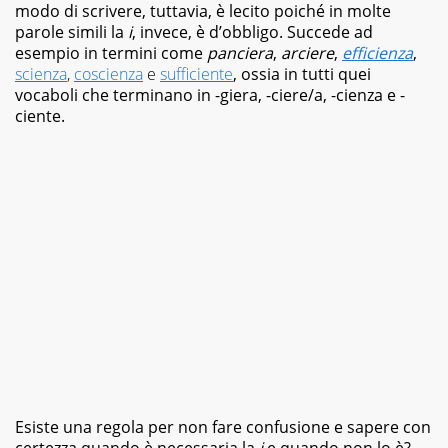
case
modo di scrivere, tuttavia, è lecito poiché in molte
editrici,
parole simili la
i
, invece, è d’obbligo. Succede ad
magazine
esempio in termini come
panciera
,
arciere
,
efficienza
,
e
scienza
,
coscienza
e
sufficiente
, ossia in tutti quei
siti
vocaboli che terminano in -giera, -ciere/a, -cienza e -
web,
ciente.
specializzata
in
viaggi
e
food.
Da
sempre
appassionata
di
libri
di
vario
genere,
dai
romanzi
della
letteratura
Esiste una regola per non fare confusione e sapere con
classica
certezza quando è necessaria la
i
e quando non lo è?