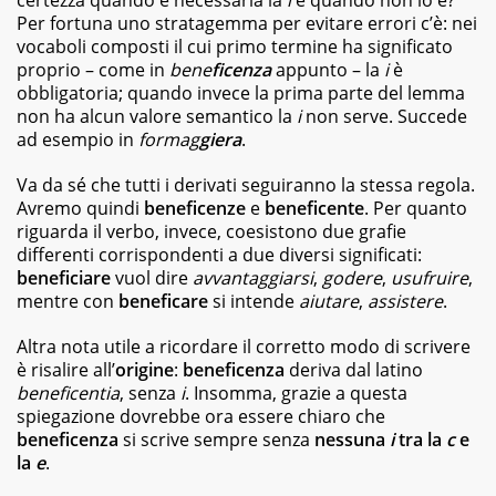
ai
Per fortuna uno stratagemma per evitare errori c’è: nei
best
vocaboli composti il cui primo termine ha significato
seller,
proprio – come in
bene
ficenza
appunto – la
i
è
dagli
obbligatoria; quando invece la prima parte del lemma
albi
non ha alcun valore semantico la
i
non serve. Succede
illustrati
ad esempio in
formag
giera
.
per
bambini
ai
Va da sé che tutti i derivati seguiranno la stessa regola.
graphic
Avremo quindi
beneficenze
e
beneficente
. Per quanto
novel,
riguarda il verbo, invece, coesistono due grafie
fino
differenti corrispondenti a due diversi significati:
ai
beneficiare
vuol dire
avvantaggiarsi
,
godere
,
usufruire
,
ricettari
mentre con
beneficare
si intende
aiutare
,
assistere
.
e
ai
Altra nota utile a ricordare il corretto modo di scrivere
fotografici.
è risalire all’
origine
:
beneficenza
deriva dal latino
beneficentia
, senza
i
. Insomma, grazie a questa
spiegazione dovrebbe ora essere chiaro che
beneficenza
si scrive sempre senza
nessuna
i
tra la
c
e
la
e
.