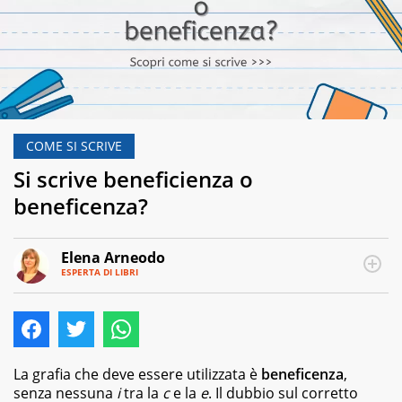
COME SI SCRIVE
Si scrive beneficienza o
beneficenza?
Elena Arneodo
ESPERTA DI LIBRI
E-
Traduttrice
MAIL
e
autrice,
editor
e
copywriter
La grafia che deve essere utilizzata è
beneficenza
,
per
senza nessuna
i
tra la
c
e la
e
. Il dubbio sul corretto