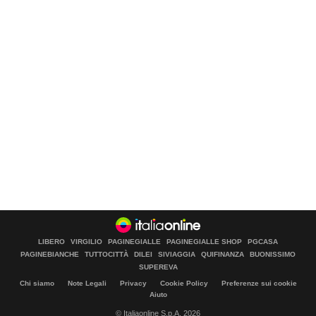
LIBERO
VIRGILIO
PAGINEGIALLE
PAGINEGIALLE SHOP
PGCASA
PAGINEBIANCHE
TUTTOCITTÀ
DILEI
SIVIAGGIA
QUIFINANZA
BUONISSIMO
SUPEREVA
Chi siamo
Note Legali
Privacy
Cookie Policy
Preferenze sui cookie
Aiuto
© Italiaonline S.p.A. 2026