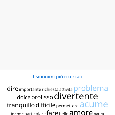
I sinonimi più ricercati
problema
dire
importante
richiesta
attività
divertente
prolisso
dolce
acume
tranquillo
difficile
permettere
amore
fare
particolare
bello
inerme
paura