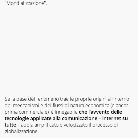
"Mondializzazione".
una
delle
promesse
della
satira
italiana”
(Stefano
Disegni);
“È
una
scrittrice
umoristica
davvero
divertente”
(Stefano
Benni).
Se la base del fenomeno trae le proprie origini all’interno
dei meccanismi e dei flussi di natura economica (e ancor
prima commerciale), è innegabile
che l’avvento delle
tecnologie applicate alla comunicazione – internet su
tutte
– abbia amplificato e velocizzato il processo di
globalizzazione.