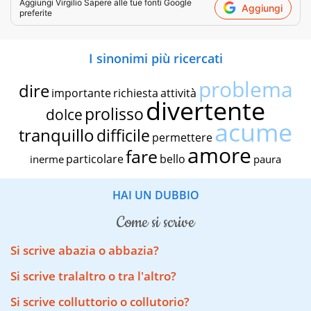
Aggiungi
Virgilio Sapere
alle tue fonti Google
Aggiungi
preferite
I sinonimi più ricercati
problema
dire
importante
richiesta
attività
divertente
prolisso
dolce
acume
tranquillo
difficile
permettere
amore
fare
particolare
bello
inerme
paura
HAI UN DUBBIO
come si scrive
Si scrive abazia o abbazia?
Si scrive tralaltro o tra l'altro?
Si scrive colluttorio o collutorio?