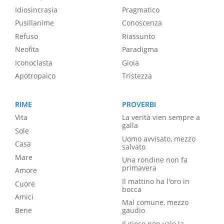
Idiosincrasia
Pragmatico
Pusillanime
Conoscenza
Refuso
Riassunto
Neofita
Paradigma
Iconoclasta
Gioia
Apotropaico
Tristezza
RIME
PROVERBI
Vita
La verità vien sempre a
galla
Sole
Uomo avvisato, mezzo
Casa
salvato
Mare
Una rondine non fa
primavera
Amore
Il mattino ha l'oro in
Cuore
bocca
Amici
Mal comune, mezzo
Bene
gaudio
Il gioco non vale la