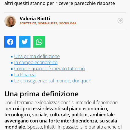
altri quesiti stanno per ricevere parecchie risposte
Valeria Biotti
SCRITTRICE, GIORNALISTA, SOCIOLOGA
E-
Sono
MAIL
scrittrice,
giornalista,
sociologa,
autrice
teatrale,
Una prima definizione
speaker
In campo economico
radiofonica,
Come e quando è iniziato tutto ciò
vignettista,
La Finanza
mi
Le conseguenze sul mondo, dunque?
occupo
di
Una prima definizione
Pedagogia
Familiare.
Con il termine "Globalizzazione" si intende il fenomeno
Di
per
cui i processi rilevanti sul piano economico,
me
tecnologico, sociale, culturale, politico, ambientale
è
avvengano con una forte interdipendenza, su scala
stato
mondiale
. Spesso, infatti, in passato, si è parlato anche di
detto:“È