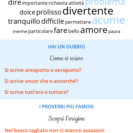
problema
dire
importante
richiesta
attività
divertente
prolisso
dolce
acume
tranquillo
difficile
permettere
amore
fare
particolare
bello
inerme
paura
HAI UN DUBBIO
come si scrive
Si scrive areoporto o aeroporto?
Si scrive ancor che o ancorché?
Si scrive tutt’ora o tuttora?
I PROVERBI PIÙ FAMOSI
scopri l’origine
Nel bosco tagliato non ci stanno assassini