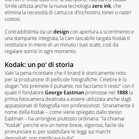
Smile utilizza anche la nuova tecnologia
zero ink
, che
elimina la necessità di cartucce d’inchiostro, toner o nastri
costosi.
Contraddistinta da un
design
con apertura a scorrimento e
una stampante integrata, la cam tascabile targata Kodak ti
restituisce in meno di un minuto i tuoi scatti, così da
regalare sorrisi in ogni momento.
Kodak: un po’ di storia
Vale la pena ricordare che il brand è storicamente noto
per la produzione di pellicole fotografiche. Celebre è lo
slogan "
Voi premete il pulsante, noi facciamo il resto
" con il
quale il fondatore
George Eastman
promosse nel
1888
la
prima fotocamera destinata a essere utilizzata anche dagli
appassionati di fotografia non professionisti. Stranamente il
nome della Kodak – come viene spiegato dallo stesso
Eastman – ha un’origine piuttosto ordinaria: "
la chiamai
"Kodak" perché era un nome breve, vigoroso, facile da
pronunciare e, per soddisfare le leggi sui marchi
depositati, non significava nulla
".