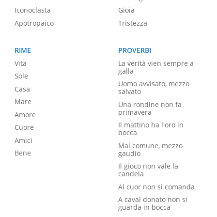
Iconoclasta
Gioia
Apotropaico
Tristezza
RIME
PROVERBI
Vita
La verità vien sempre a
galla
Sole
Uomo avvisato, mezzo
Casa
salvato
Mare
Una rondine non fa
primavera
Amore
Il mattino ha l'oro in
Cuore
bocca
Amici
Mal comune, mezzo
Bene
gaudio
Il gioco non vale la
candela
Al cuor non si comanda
A caval donato non si
guarda in bocca