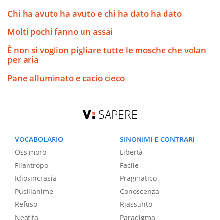
Chi ha avuto ha avuto e chi ha dato ha dato
Molti pochi fanno un assai
È non si voglion pigliare tutte le mosche che volan
per aria
Pane alluminato e cacio cieco
SAPERE
VOCABOLARIO
SINONIMI E CONTRARI
Ossimoro
Libertà
Filantropo
Facile
Idiosincrasia
Pragmatico
Pusillanime
Conoscenza
Refuso
Riassunto
Neofita
Paradigma