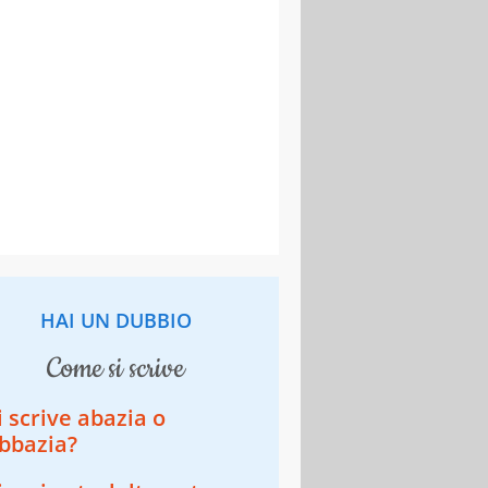
HAI UN DUBBIO
come si scrive
i scrive abazia o
bbazia?