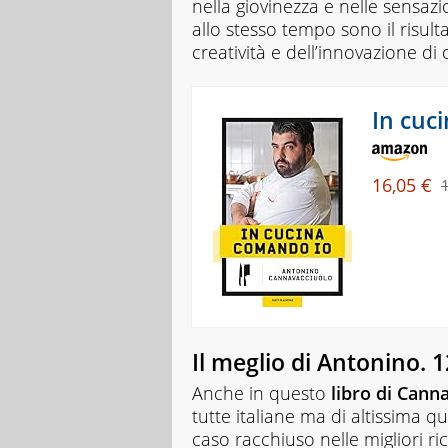
nella giovinezza e nelle sensazi
a
allo stesso tempo sono il risulta
supporto
creatività e dell’innovazione di
della
spiegazione
testuale.
In cuc
16,05 €
Il meglio di Antonino. 1
Anche in questo
libro di Cann
tutte italiane ma di altissima q
caso racchiuso nelle migliori ri