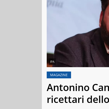
IPA
MAGAZINE
Antonino Cann
ricettari dell