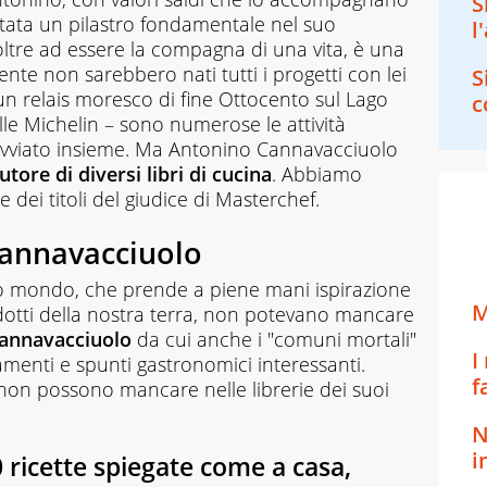
S
 stata un pilastro fondamentale nel suo
l
oltre ad essere la compagna di una vita, è una
nte non sarebbero nati tutti i progetti con lei
S
 – un relais moresco di fine Ottocento sul Lago
c
le Michelin – sono numerose le attività
avviato insieme. Ma Antonino Cannavacciuolo
utore di diversi libri di cucina
. Abbiamo
 dei titoli del giudice di Masterchef.
 Cannavacciuolo
uo mondo, che prende a piene mani ispirazione
M
odotti della nostra terra, non potevano mancare
 Cannavacciuolo
da cui anche i "comuni mortali"
I
menti e spunti gastronomici interessanti.
f
 non possono mancare nelle librerie dei suoi
N
i
0 ricette spiegate come a casa,