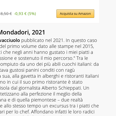
18,50 €
-0,93 € (5%)
Acquista su Amazon
 Mondadori, 2021
vacciuolo
pubblicato nel 2021. In questo caso
 del primo volume dato alle stampe nel 2015,
i che negli anni hanno gustato i miei piatti a
assione e sostenuto il mio percorso." Tra le
compiuto da uno dei più abili cuochi italiani: da
va gustosi panini conditi con ragù
ua, alla gavetta in alberghi e ristoranti italiani
nno in cui il suo primo ristorante è stato
isola dal giornalista Alberto Schieppati. Un
tetizzano alla perfezione il meglio della
na e di quella piemontese – due realtà
, e allo stesso tempo un excursus tra i piatti che
ri per lo chef. Affondano infatti le loro radici