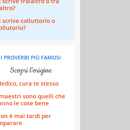
i scrive tralaltro o tra
'altro?
i scrive colluttorio o
ollutorio?
I PROVERBI PIÙ FAMOSI
scopri l’origine
edico, cura te stesso
 maestri sono quelli che
anno le cose bene
on è mai tardi per
mparare