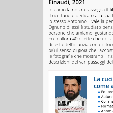
Einaudi, 2021
ed
Iniziamo la nostra rassegna il
l
esercizi
online,
Il ricettario è dedicato alla sua
video
lo stesso Antonino – vale la pen
di
Ognuno di essi è studiato pensa
approfondimento
persone che amiamo, gustando 
e
infografiche.
Ecco allora 40 ricette che uni
Ogni
di festa dell’infanzia con un 
lezione
più il senso di gioia che l’acco
è
le fotografie che mostrano il ris
pensata
descrizioni dei vari passaggi dell
e
realizzata
da
docenti
La cuci
esperti
come a
della
propria
Editore
materia
Autore
che
Collana
trattano
Format
tutti
Anno: 