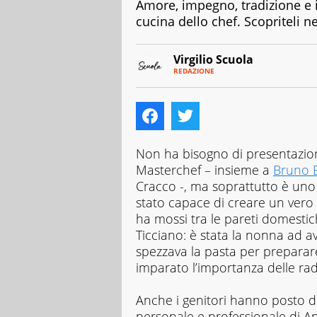
Amore, impegno, tradizione e i
cucina dello chef. Scopriteli n
Virgilio Scuola
REDAZIONE
E-
Virgilio
MAIL
Scuola
INSTAGRAM
è
ALTRI
SITI
un
progetto
di
Non ha bisogno di presentazio
Italiaonline
Masterchef – insieme a
Bruno B
nato
Cracco -, ma soprattutto è uno 
a
stato capace di creare un vero 
settembre
2023,
ha mossi tra le pareti domestic
che
Ticciano: è stata la nonna ad av
ha
spezzava la pasta per preparar
l’obiettivo
imparato l’importanza delle radi
di
supportare
nell’apprendimento
Anche i genitori hanno posto d
gli
personale e professionale di A