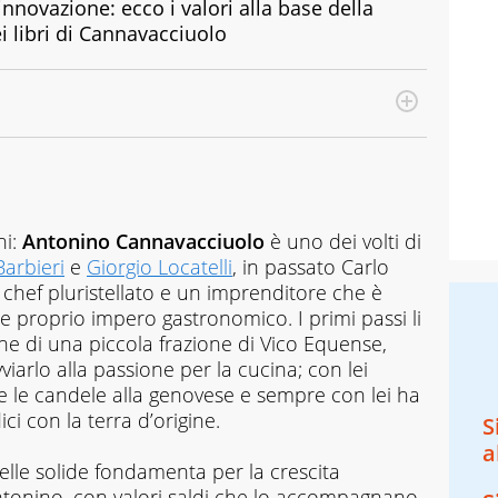
nnovazione: ecco i valori alla base della
ei libri di Cannavacciuolo
ni:
Antonino Cannavacciuolo
è uno dei volti di
arbieri
e
Giorgio Locatelli
, in passato Carlo
chef pluristellato e un imprenditore che è
e proprio impero gastronomico. I primi passi li
he di una piccola frazione di Vico Equense,
viarlo alla passione per la cucina; con lei
e le candele alla genovese e sempre con lei ha
ci con la terra d’origine.
S
a
elle solide fondamenta per la crescita
ntonino, con valori saldi che lo accompagnano