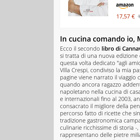
gli
argomenti
affrontati
17,57 €
dagli
studenti
durante
In cucina comando io,
il
percorso
Ecco il secondo
libro di Canna
scolastico,
si tratta di una nuova edizione
anche
quelli
questa volta dedicato "agli amic
più
Villa Crespi, condiviso la mia p
ostici,
pagine viene narrato il viaggio 
con
quando ancora ragazzo addenta
un
napoletano nella cucina di casa s
linguaggio
semplice
e internazionali fino al 2003, a
e
consacrato il migliore della pen
immediato
percorso fatto di ricette che sin
e
tradizione gastronomica campa
l'ausilio
di
culinarie ricchissime di storia -
contenuti
rappresentano delle pietre milia
multimediali