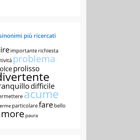
 sinonimi più ricercati
ire
importante
richiesta
problema
tività
prolisso
olce
divertente
ranquillo
difficile
acume
ermettere
fare
particolare
bello
nerme
amore
paura