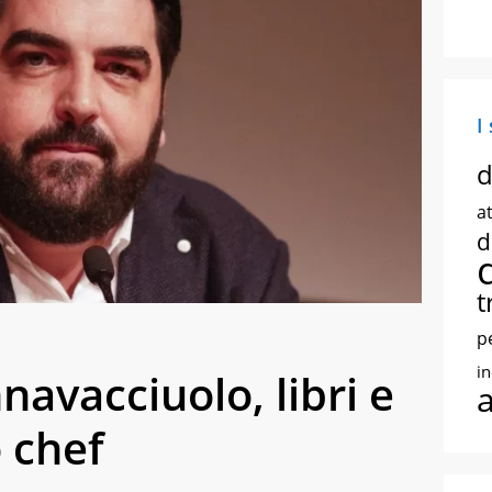
I
d
at
d
t
p
i
avacciuolo, libri e
o chef