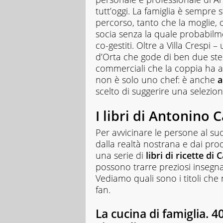
studenti
tutt’oggi. La famiglia è sempre
di
percorso, tanto che la moglie, 
ogni
socia senza la quale probabilme
ordine
e
co-gestiti. Oltre a Villa Crespi
grado
d’Orta che gode di ben due stel
scolastico:
commerciali che la coppia ha 
un
non è solo uno chef: è anche
a
hub
scelto di suggerire una selezione
dedicato
non
solo
I libri di Antonino
giovani
studenti,
Per avvicinare le persone al s
ma
dalla realtà nostrana e dai pr
anche
una serie di
libri di ricette di
genitori
e
possono trarre preziosi insegna
insegnanti
Vediamo quali sono i titoli che
con
fan.
più
di
La cucina di famiglia. 4
1.500
lezioni