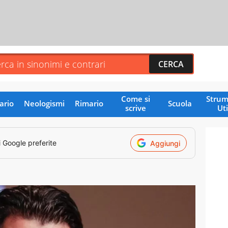
Come si
Strum
ario
Neologismi
Rimario
Scuola
scrive
Uti
i Google preferite
Aggiungi