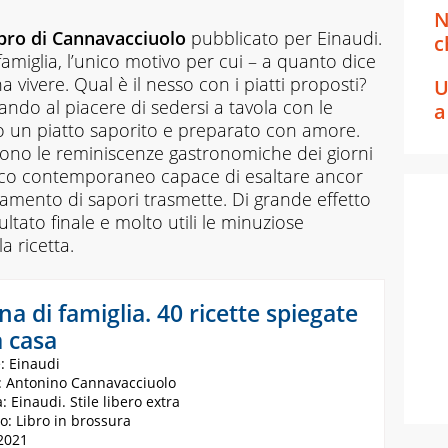
N
ibro di Cannavacciuolo
pubblicato per Einaudi.
c
 famiglia, l’unico motivo per cui – a quanto dice
a vivere. Qual è il nesso con i piatti proposti?
U
ndo al piacere di sedersi a tavola con le
a
un piatto saporito e preparato con amore.
scono le reminiscenze gastronomiche dei giorni
tocco contemporaneo capace di esaltare ancor
stamento di sapori trasmette. Di grande effetto
ultato finale e molto utili le minuziose
a ricetta.
na di famiglia. 40 ricette spiegate
 casa
: Einaudi
: Antonino Cannavacciuolo
: Einaudi. Stile libero extra
o: Libro in brossura
2021