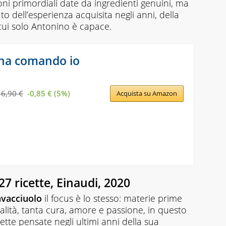
oni primordiali date da ingredienti genuini, ma
to dell’esperienza acquisita negli anni, della
 cui solo Antonino è capace.
ina comando io
16,90 €
-0,85 € (5%)
Acquista su Amazon
27 ricette, Einaudi, 2020
avacciuolo
il focus è lo stesso: materie prime
ualità, tanta cura, amore e passione, in questo
cette pensate negli ultimi anni della sua