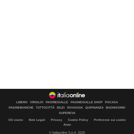
LIBERO
VIRGILIO
PAGINEGIALLE
PAGINEGIALLE SHOP
PGCASA
PAGINEBIANCHE
TUTTOCITTÀ
DILEI
SIVIAGGIA
QUIFINANZA
BUONISSIMO
SUPEREVA
Chi siamo
Note Legali
Privacy
Cookie Policy
Preferenze sui cookie
Aiuto
© Italiaonline S.p.A. 2026