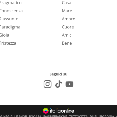
Pragmatico
Casa
Conoscenza
Mare
Riassunto
Amore
Paradigma
Cuore
Gioia
Amici
Tristezza
Bene
Seguici su
AGINEGIALLE SHOP
PGCASA
PAGINEBIANCHE
TUTTOCITTÀ
DILEI
SIVIAGGIA