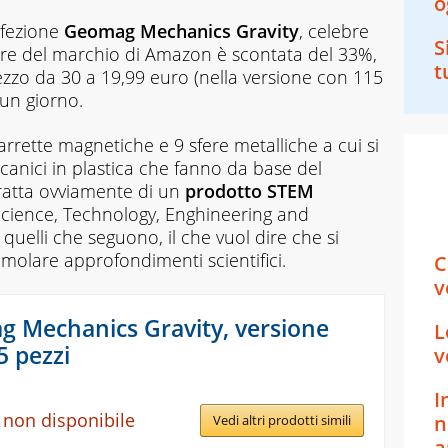
o
nfezione
Geomag Mechanics Gravity
, celebre
S
tore del marchio di Amazon è scontata del 33%,
t
ezzo da 30 a 19,99 euro (nella versione con 115
 un giorno.
arrette magnetiche e 9 sfere metalliche a cui si
anici in plastica che fanno da base del
tratta ovviamente di un
prodotto STEM
Science, Technology, Enghineering and
uelli che seguono, il che vuol dire che si
timolare approfondimenti scientifici.
C
v
 Mechanics Gravity, versione
L
5 pezzi
v
I
 non disponibile
n
Vedi altri prodotti simili
a