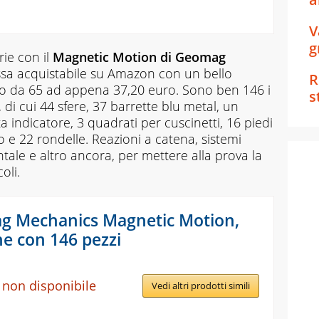
V
g
ie con il
Magnetic Motion di Geomag
ssa acquistabile su Amazon con un bello
R
zo da 65 ad appena 37,20 euro. Sono ben 146 i
s
di cui 44 sfere, 37 barrette blu metal, un
 indicatore, 3 quadrati per cuscinetti, 16 piedi
o e 22 rondelle. Reazioni a catena, sistemi
tale e altro ancora, per mettere alla prova la
oli.
 Mechanics Magnetic Motion,
ne con 146 pezzi
 non disponibile
Vedi altri prodotti simili