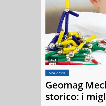
iStock
MAGAZINE
Geomag Mech
storico: i mig