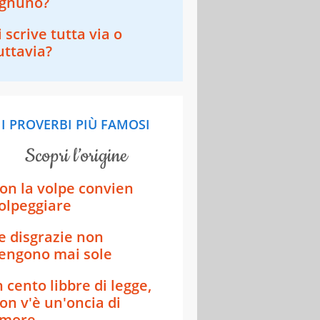
gnuno?
i scrive tutta via o
uttavia?
I PROVERBI PIÙ FAMOSI
scopri l’origine
on la volpe convien
olpeggiare
e disgrazie non
engono mai sole
n cento libbre di legge,
on v'è un'oncia di
more