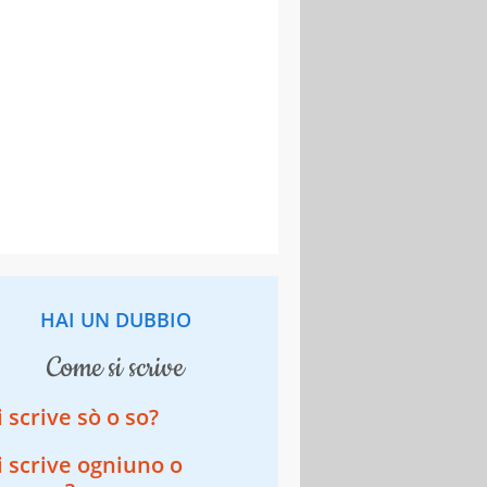
HAI UN DUBBIO
come si scrive
i scrive sò o so?
i scrive ogniuno o