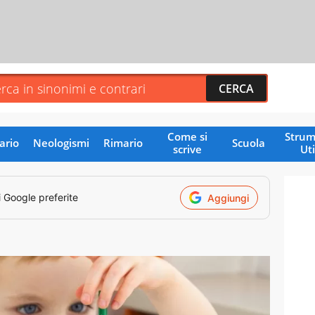
Come si
Strum
ario
Neologismi
Rimario
Scuola
scrive
Uti
i Google preferite
Aggiungi