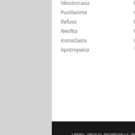
Idiosincrasia
Pusillanime
Refuso
Neofita
Iconoclasta
Apotropaico
LIBERO
VIRGILIO
PAGINEGIALLE
P