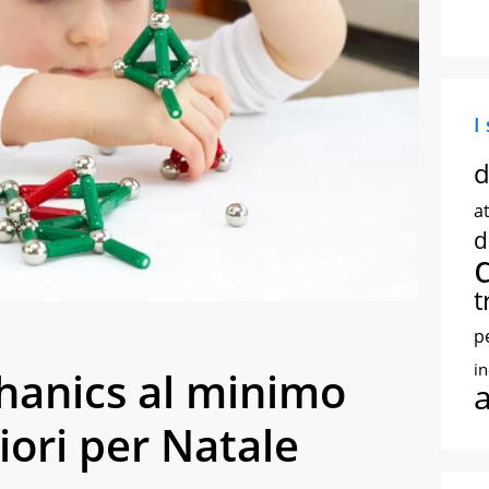
I
d
at
d
t
p
i
anics al minimo
liori per Natale