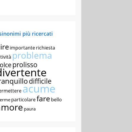
 sinonimi più ricercati
ire
importante
richiesta
problema
tività
prolisso
olce
divertente
ranquillo
difficile
acume
ermettere
fare
particolare
bello
nerme
amore
paura