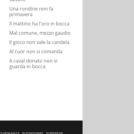
Una rondine non fa
primavera
Il mattino ha l'oro in bocca
Mal comune, mezzo gaudio
Il gioco non vale la candela
Al cuor non si comanda
A caval donato non si
guarda in bocca
QUIFINANZA
BUONISSIMO
SUPEREVA