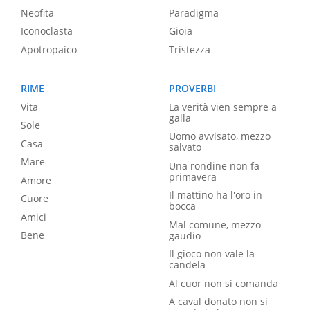
Neofita
Paradigma
Iconoclasta
Gioia
Apotropaico
Tristezza
RIME
PROVERBI
Vita
La verità vien sempre a
galla
Sole
Uomo avvisato, mezzo
Casa
salvato
Mare
Una rondine non fa
primavera
Amore
Il mattino ha l'oro in
Cuore
bocca
Amici
Mal comune, mezzo
Bene
gaudio
Il gioco non vale la
candela
Al cuor non si comanda
A caval donato non si