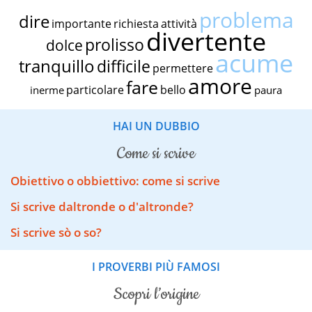
problema
dire
importante
richiesta
attività
divertente
prolisso
dolce
acume
tranquillo
difficile
permettere
amore
fare
particolare
bello
inerme
paura
HAI UN DUBBIO
come si scrive
Obiettivo o obbiettivo: come si scrive
Si scrive daltronde o d'altronde?
Si scrive sò o so?
I PROVERBI PIÙ FAMOSI
scopri l’origine