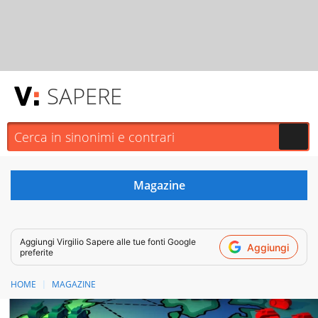
SAPERE
Aggiungi
Virgilio Sapere
alle tue fonti Google
Aggiungi
preferite
HOME
MAGAZINE