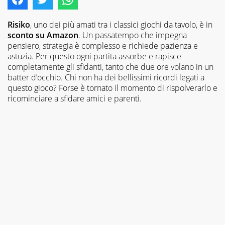
Risiko
, uno dei più amati tra i classici giochi da tavolo, è in
sconto su Amazon
. Un passatempo che impegna
pensiero, strategia è complesso e richiede pazienza e
astuzia. Per questo ogni partita assorbe e rapisce
completamente gli sfidanti, tanto che due ore volano in un
batter d’occhio. Chi non ha dei bellissimi ricordi legati a
questo gioco? Forse è tornato il momento di rispolverarlo e
ricominciare a sfidare amici e parenti.