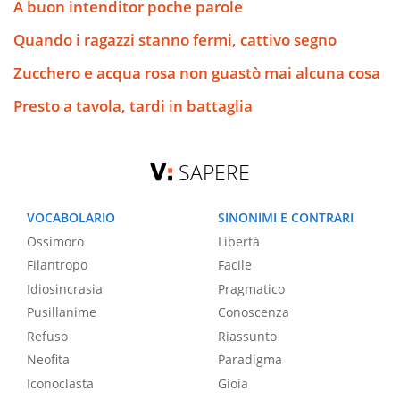
A buon intenditor poche parole
Quando i ragazzi stanno fermi, cattivo segno
Zucchero e acqua rosa non guastò mai alcuna cosa
Presto a tavola, tardi in battaglia
SAPERE
VOCABOLARIO
SINONIMI E CONTRARI
Ossimoro
Libertà
Filantropo
Facile
Idiosincrasia
Pragmatico
Pusillanime
Conoscenza
Refuso
Riassunto
Neofita
Paradigma
Iconoclasta
Gioia