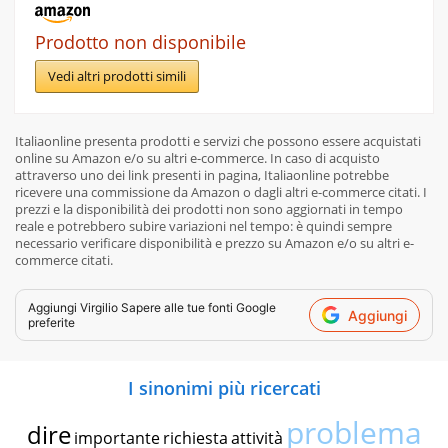
Prodotto non disponibile
Vedi altri prodotti simili
Italiaonline presenta prodotti e servizi che possono essere acquistati
online su Amazon e/o su altri e-commerce. In caso di acquisto
attraverso uno dei link presenti in pagina, Italiaonline potrebbe
ricevere una commissione da Amazon o dagli altri e-commerce citati. I
prezzi e la disponibilità dei prodotti non sono aggiornati in tempo
reale e potrebbero subire variazioni nel tempo: è quindi sempre
necessario verificare disponibilità e prezzo su Amazon e/o su altri e-
commerce citati.
Aggiungi
Virgilio Sapere
alle tue fonti Google
Aggiungi
preferite
I sinonimi più ricercati
problema
dire
importante
richiesta
attività