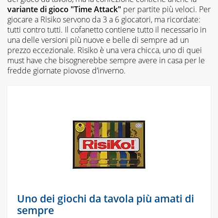
variante di gioco "Time Attack"
per partite più veloci. Per
giocare a Risiko servono da 3 a 6 giocatori, ma ricordate:
tutti contro tutti. Il cofanetto contiene tutto il necessario in
una delle versioni più nuove e belle di sempre ad un
prezzo eccezionale. Risiko è una vera chicca, uno di quei
must have che bisognerebbe sempre avere in casa per le
fredde giornate piovose d’inverno.
Uno dei giochi da tavola più amati di
sempre