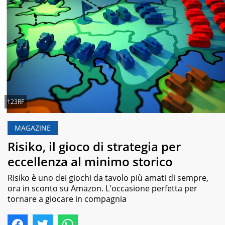
123RF
MAGAZINE
Risiko, il gioco di strategia per
eccellenza al minimo storico
Risiko è uno dei giochi da tavolo più amati di sempre,
ora in sconto su Amazon. L'occasione perfetta per
tornare a giocare in compagnia