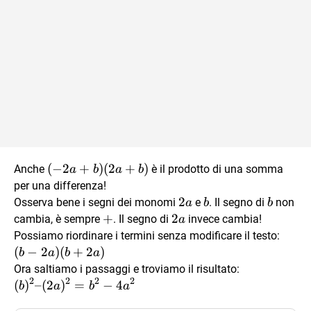
(-2a+b)
(
−
2
+
)
(
2
+
)
Anche
è il prodotto di una somma
a
b
a
b
(2a+b)
per una differenza!
2a
2
b
b
Osserva bene i segni dei monomi
e
. Il segno di
non
a
b
b
+
+
2a
2
cambia, è sempre
. Il segno di
invece cambia!
a
(b-2a
Possiamo riordinare i termini senza modificare il testo:
(b+2
(
−
2
)
(
+
2
)
b
a
b
a
(b)^2
Ora saltiamo i passaggi e troviamo il risultato:
2
2
2
2
–
(
)
–
(
2
)
=
−
4
b
a
b
a
(2a)^2