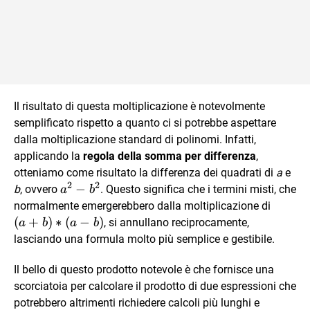
Il risultato di questa moltiplicazione è notevolmente
semplificato rispetto a quanto ci si potrebbe aspettare
dalla moltiplicazione standard di polinomi. Infatti,
applicando la
regola della somma per differenza
,
otteniamo come risultato la differenza dei quadrati di
a
e
2
2
a^2-
−
b
, ovvero
. Questo significa che i termini misti, che
a
b
b^2
(a+b)
normalmente emergerebbero dalla moltiplicazione di
(a-b)
(
+
)
∗
(
−
)
, si annullano reciprocamente,
a
b
a
b
lasciando una formula molto più semplice e gestibile.
Il bello di questo prodotto notevole è che fornisce una
scorciatoia per calcolare il prodotto di due espressioni che
potrebbero altrimenti richiedere calcoli più lunghi e