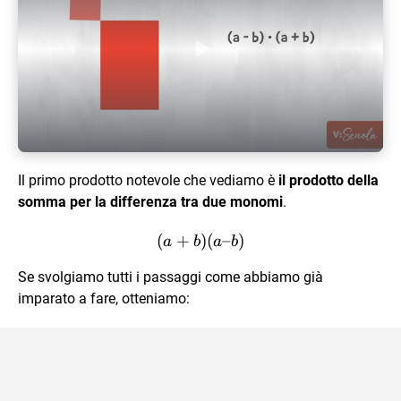
Play Video
Il primo prodotto notevole che vediamo è
il prodotto della
somma per la differenza tra due monomi
.
(
+
)
(a + b)(a – b)
(
–
)
a
b
a
b
Se svolgiamo tutti i passaggi come abbiamo già
imparato a fare, otteniamo: