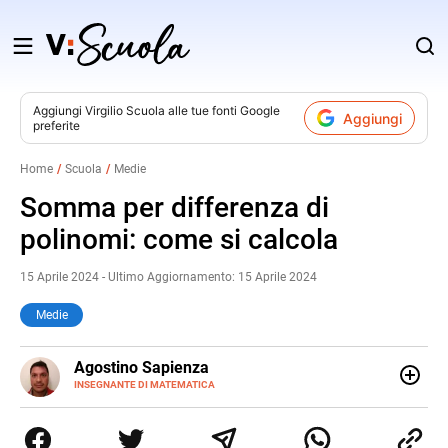
Salta
al
contenuto
Aggiungi
Virgilio Scuola
alle tue fonti Google
Aggiungi
preferite
v
Home
Scuola
Medie
i
Somma per differenza di
polinomi: come si calcola
15 Aprile 2024 - Ultimo Aggiornamento: 15 Aprile 2024
Medie
E-
Agostino Sapienza
MAIL
LINKEDIN
INSEGNANTE DI MATEMATICA
Sono nato a Reggio Calabria il 07/10/85. Mi sono
diplomato nel 2005 all'Istituto Magistrale Statale
Tommaso Gulli. Ho conseguito la laurea triennale in