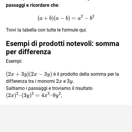
+
passaggi e ricordare che
:
b\cdot(-
b) = \\
2
2
(
+
)
(
−
(a+b)(a-b) = a^2-b^2
)
=
−
a
b
a
b
a
b
= a^2 -
Trovi la tabella con tutte le formule qui.
ab +ab-
b^2 =
Esempi di prodotti notevoli: somma
per differenza
Esempi:
(2x
(
2
+
3
)
(
2
−
3
)
è il prodotto della somma per la
x
y
x
y
+
2x
2
3y
3
differenza tra i monomi
e
.
x
y
3y)
(2x)^2
Saltiamo i passaggi e troviamo il risultato
(2x-
2
2
2
2
–
(
2
)
–
(
3
)
=
4
–9
;
x
y
x
y
3y)
(3y)^2
=
4x^2
–
9y^2