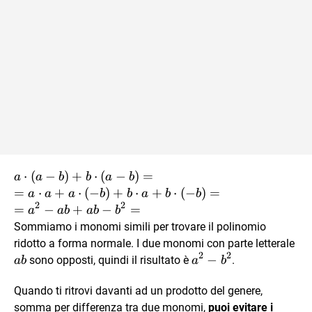
a\cdot(a-
⋅
(
−
)
+
⋅
(
−
)
=
a
a
b
b
a
b
b) +
=
⋅
+
⋅
(
−
)
+
⋅
+
⋅
(
−
)
=
a
a
a
b
b
a
b
b
2
2
b\cdot(a-
=
−
+
−
=
a
ab
ab
b
b) = \\
Sommiamo i monomi simili per trovare il polinomio
= a\cdot
ab
ridotto a forma normale. I due monomi con parte letterale
a +
2
2
a^2-
−
sono opposti, quindi il risultato è
.
ab
a
b
a\cdot(-
b^2
b) +
Quando ti ritrovi davanti ad un prodotto del genere,
b\cdot a
somma per differenza tra due monomi,
puoi evitare i