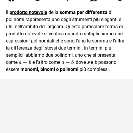
Relazioni Internazionali a Messina e in Economia
Internazionale a Padova. Dopo un pò di anni negli studi
Il
prodotto notevole
della
somma per differenza
di
commercialisti sono stato chiamato per una supplenza
polinomi rappresenta uno degli strumenti più eleganti e
covid nella classe di insegnamento A47. Ho poi
conseguito l'abilitazione a Trieste nel sostegno e sono
utili nell’ambito dell’algebra. Questa particolare forma di
entrato di ruolo nel 2023
prodotto notevole si verifica quando moltiplichiamo due
espressioni polinomiali che sono l’una la somma e l’altra
la differenza degli stessi due termini. In termini più
semplici, abbiamo due polinomi, uno che si presenta
a+b
+
a-
−
come
e l’altro come
, dove
a
e
b
possono
a
b
a
b
b
essere
monomi, binomi o polinomi
più complessi.